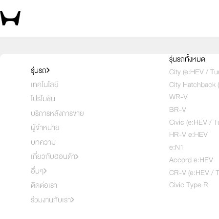
รุ่นรถทั้งหมด
รุ่นรถ
City (e:HEV / Tu
City Hatchback 
เทคโนโลยี
WR-V
โปรโมชัน
BR-V
บริการหลังการขาย
Civic (e:HEV / T
ผู้จำหน่าย
HR-V e:HEV
บทความ
e:N1
เกี่ยวกับฮอนด้า
Accord e:HEV
อื่นๆ
CR-V (e:HEV / T
Civic Type R
ติดต่อเรา
ร่วมงานกับเรา