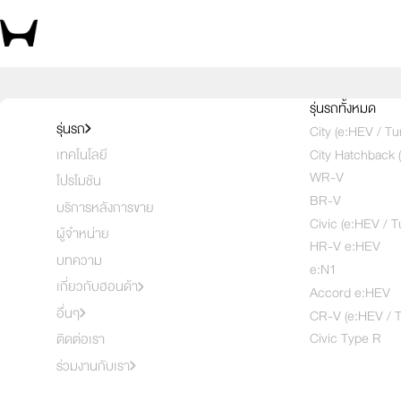
รุ่นรถทั้งหมด
รุ่นรถ
City (e:HEV / Tu
City Hatchback 
เทคโนโลยี
WR-V
โปรโมชัน
BR-V
บริการหลังการขาย
Civic (e:HEV / T
ผู้จำหน่าย
HR-V e:HEV
บทความ
e:N1
เกี่ยวกับฮอนด้า
Accord e:HEV
อื่นๆ
CR-V (e:HEV / T
Civic Type R
ติดต่อเรา
ร่วมงานกับเรา