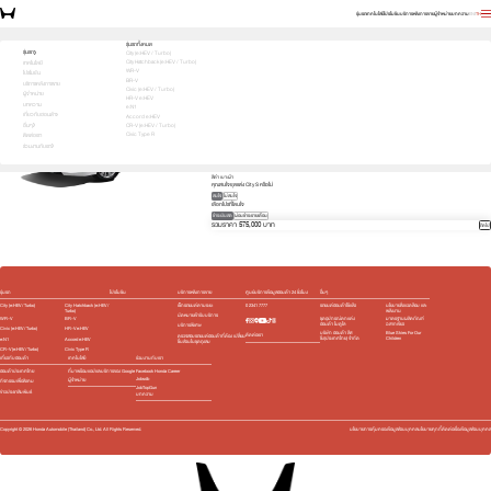
รุ่นรถ
เทคโนโลยี
โปรโมชัน
บริการหลังการขาย
ผู้จำหน่าย
บทความ
EN
TH
บอกสิ่งที่สนใจ เพื่อรับโปรตรงใจคุณ
รุ่นรถทั้งหมด
รุ่นรถ
City (e:HEV / Turbo)
City Hatchback (e:HEV / Turbo)
1
2
3
เทคโนโลยี
เลือกคันที่ใช่
WR-V
โปรโมชัน
City
BR-V
บริการหลังการขาย
เลือกรุ่นย่อยที่สนใจ
Civic (e:HEV / Turbo)
ผู้จำหน่าย
HR-V e:HEV
S
569,000 บาท
e:HEV V
619,000 บาท
บทความ
e:N1
e:HEV SV
689,000 บาท
e:HEV RS
739,000 บาท
เกี่ยวกับฮอนด้า
Accord e:HEV
สีภายนอก
อื่นๆ
CR-V (e:HEV / Turbo)
Civic Type R
ติดต่อเรา
ดำคริสตัล (มุก) (NH-731P) 6,000 บาท
ร่วมงานกับเรา
สีภายใน
สีดำ เบาะผ้า
คุณสนใจชุดแต่ง City S หรือไม่
สนใจ
ไม่สนใจ
เลือกโปรที่โดนใจ
ชำระเงินสด
ผ่อนชำระรายเดือน
รวมราคา 575,000 บาท
ถัดไป
รุ่นรถ
โปรโมชัน
บริการหลังการขาย
ศูนย์บริการข้อมูลฮอนด้า 24 ชั่วโมง
อื่นๆ
City (e:HEV / Turbo)
City Hatchback (e:HEV /
เช็กรถยนต์ตามระยะ
0 2341 7777
รถยนต์ฮอนด้าใช้แล้ว
นโยบายสิ่งแวดล้อม และ
Turbo)
พลังงาน
นัดหมายเข้ารับบริการ
WR-V
BR-V
ชุดอุปกรณ์ตกแต่ง​
มาตรฐานผลิตภัณฑ์
ฮอนด้า โมดูโล
ฉลากเขียว
บริการพิเศษ
Civic (e:HEV / Turbo)
HR-V e:HEV
บริษัท ฮอนด้า ลีส
Blue Skies For Our
ติดต่อเรา
ตรวจสอบรถยนต์ฮอนด้าที่ต้อง เปลี่ยน
ซิ่ง(ประเทศไทย) จำกัด
Children
e:N1
Accord e:HEV
ชิ้นส่วนในชุดถุงลม
CR-V (e:HEV / Turbo)
Civic Type R
เกี่ยวกับฮอนด้า
เทคโนโลยี
ร่วมงานกับเรา
ฮอนด้าประเทศไทย
ที่มาพร้อมแอปและบริการของ Google
Facebook Honda Career
Jobsdb
ผู้จำหน่าย
กิจกรรมเพื่อสังคม
JobTopGun
ข่าวประชาสัมพันธ์
บทความ
Copyright ©
2026
Honda Automobile (Thailand) Co., Ltd. All Rights Reserved.
นโยบายการคุ้มครองข้อมูลส่วนบุคคล
นโยบายคุกกี้
ติดต่อเรื่องข้อมูลส่วนบุคคล