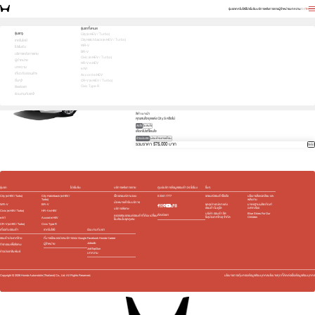
รุ่นรถ
เทคโนโลยี
โปรโมชัน
บริการหลังการขาย
ผู้จำหน่าย
บทความ
EN
TH
บอกสิ่งที่สนใจ เพื่อรับโปรตรงใจคุณ
รุ่นรถทั้งหมด
รุ่นรถ
City (e:HEV / Turbo)
City Hatchback (e:HEV / Turbo)
1
2
3
เทคโนโลยี
เลือกคันที่ใช่
WR-V
โปรโมชัน
City
BR-V
บริการหลังการขาย
เลือกรุ่นย่อยที่สนใจ
Civic (e:HEV / Turbo)
ผู้จำหน่าย
HR-V e:HEV
S
569,000 บาท
e:HEV V
619,000 บาท
บทความ
e:N1
e:HEV SV
689,000 บาท
e:HEV RS
739,000 บาท
เกี่ยวกับฮอนด้า
Accord e:HEV
สีภายนอก
อื่นๆ
CR-V (e:HEV / Turbo)
Civic Type R
ติดต่อเรา
ดำคริสตัล (มุก) (NH-731P) 6,000 บาท
ร่วมงานกับเรา
สีภายใน
สีดำ เบาะผ้า
คุณสนใจชุดแต่ง City S หรือไม่
สนใจ
ไม่สนใจ
เลือกโปรที่โดนใจ
ชำระเงินสด
ผ่อนชำระรายเดือน
รวมราคา 575,000 บาท
ถัดไป
รุ่นรถ
โปรโมชัน
บริการหลังการขาย
ศูนย์บริการข้อมูลฮอนด้า 24 ชั่วโมง
อื่นๆ
City (e:HEV / Turbo)
City Hatchback (e:HEV /
เช็กรถยนต์ตามระยะ
0 2341 7777
รถยนต์ฮอนด้าใช้แล้ว
นโยบายสิ่งแวดล้อม และ
Turbo)
พลังงาน
นัดหมายเข้ารับบริการ
WR-V
BR-V
ชุดอุปกรณ์ตกแต่ง​
มาตรฐานผลิตภัณฑ์
ฮอนด้า โมดูโล
ฉลากเขียว
บริการพิเศษ
Civic (e:HEV / Turbo)
HR-V e:HEV
บริษัท ฮอนด้า ลีส
Blue Skies For Our
ติดต่อเรา
ตรวจสอบรถยนต์ฮอนด้าที่ต้อง เปลี่ยน
ซิ่ง(ประเทศไทย) จำกัด
Children
e:N1
Accord e:HEV
ชิ้นส่วนในชุดถุงลม
CR-V (e:HEV / Turbo)
Civic Type R
เกี่ยวกับฮอนด้า
เทคโนโลยี
ร่วมงานกับเรา
ฮอนด้าประเทศไทย
ที่มาพร้อมแอปและบริการของ Google
Facebook Honda Career
Jobsdb
ผู้จำหน่าย
กิจกรรมเพื่อสังคม
JobTopGun
ข่าวประชาสัมพันธ์
บทความ
Copyright ©
2026
Honda Automobile (Thailand) Co., Ltd. All Rights Reserved.
นโยบายการคุ้มครองข้อมูลส่วนบุคคล
นโยบายคุกกี้
ติดต่อเรื่องข้อมูลส่วนบุคคล