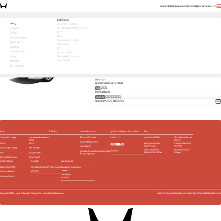
รุ่นรถ
เทคโนโลยี
โปรโมชัน
บริการหลังการขาย
ผู้จำหน่าย
บทความ
EN
TH
บอกสิ่งที่สนใจ เพื่อรับโปรตรงใจคุณ
รุ่นรถทั้งหมด
รุ่นรถ
City (e:HEV / Turbo)
City Hatchback (e:HEV / Turbo)
1
2
3
เทคโนโลยี
เลือกคันที่ใช่
WR-V
โปรโมชัน
City
BR-V
บริการหลังการขาย
เลือกรุ่นย่อยที่สนใจ
Civic (e:HEV / Turbo)
ผู้จำหน่าย
HR-V e:HEV
S
569,000 บาท
e:HEV V
619,000 บาท
บทความ
e:N1
e:HEV SV
689,000 บาท
e:HEV RS
739,000 บาท
เกี่ยวกับฮอนด้า
Accord e:HEV
สีภายนอก
อื่นๆ
CR-V (e:HEV / Turbo)
Civic Type R
ติดต่อเรา
ดำคริสตัล (มุก) (NH-731P) 6,000 บาท
ร่วมงานกับเรา
สีภายใน
สีดำ เบาะผ้า
คุณสนใจชุดแต่ง City S หรือไม่
สนใจ
ไม่สนใจ
เลือกโปรที่โดนใจ
ชำระเงินสด
ผ่อนชำระรายเดือน
รวมราคา 575,000 บาท
ถัดไป
รุ่นรถ
โปรโมชัน
บริการหลังการขาย
ศูนย์บริการข้อมูลฮอนด้า 24 ชั่วโมง
อื่นๆ
City (e:HEV / Turbo)
City Hatchback (e:HEV /
เช็กรถยนต์ตามระยะ
0 2341 7777
รถยนต์ฮอนด้าใช้แล้ว
นโยบายสิ่งแวดล้อม และ
Turbo)
พลังงาน
นัดหมายเข้ารับบริการ
WR-V
BR-V
ชุดอุปกรณ์ตกแต่ง​
มาตรฐานผลิตภัณฑ์
ฮอนด้า โมดูโล
ฉลากเขียว
บริการพิเศษ
Civic (e:HEV / Turbo)
HR-V e:HEV
บริษัท ฮอนด้า ลีส
Blue Skies For Our
ติดต่อเรา
ตรวจสอบรถยนต์ฮอนด้าที่ต้อง เปลี่ยน
ซิ่ง(ประเทศไทย) จำกัด
Children
e:N1
Accord e:HEV
ชิ้นส่วนในชุดถุงลม
CR-V (e:HEV / Turbo)
Civic Type R
เกี่ยวกับฮอนด้า
เทคโนโลยี
ร่วมงานกับเรา
ฮอนด้าประเทศไทย
ที่มาพร้อมแอปและบริการของ Google
Facebook Honda Career
Jobsdb
ผู้จำหน่าย
กิจกรรมเพื่อสังคม
JobTopGun
ข่าวประชาสัมพันธ์
บทความ
Copyright ©
2026
Honda Automobile (Thailand) Co., Ltd. All Rights Reserved.
นโยบายการคุ้มครองข้อมูลส่วนบุคคล
นโยบายคุกกี้
ติดต่อเรื่องข้อมูลส่วนบุคคล