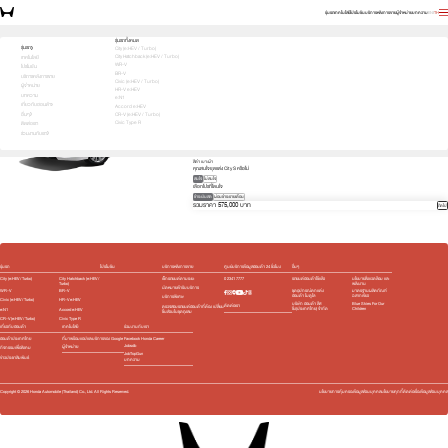
รุ่นรถ
เทคโนโลยี
โปรโมชัน
บริการหลังการขาย
ผู้จำหน่าย
บทความ
EN
TH
บอกสิ่งที่สนใจ เพื่อรับโปรตรงใจคุณ
รุ่นรถทั้งหมด
รุ่นรถ
City (e:HEV / Turbo)
City Hatchback (e:HEV / Turbo)
1
2
3
เทคโนโลยี
เลือกคันที่ใช่
WR-V
โปรโมชัน
City
BR-V
บริการหลังการขาย
เลือกรุ่นย่อยที่สนใจ
Civic (e:HEV / Turbo)
ผู้จำหน่าย
HR-V e:HEV
S
569,000 บาท
e:HEV V
619,000 บาท
บทความ
e:N1
e:HEV SV
689,000 บาท
e:HEV RS
739,000 บาท
เกี่ยวกับฮอนด้า
Accord e:HEV
สีภายนอก
อื่นๆ
CR-V (e:HEV / Turbo)
Civic Type R
ติดต่อเรา
ดำคริสตัล (มุก) (NH-731P) 6,000 บาท
ร่วมงานกับเรา
สีภายใน
สีดำ เบาะผ้า
คุณสนใจชุดแต่ง City S หรือไม่
สนใจ
ไม่สนใจ
เลือกโปรที่โดนใจ
ชำระเงินสด
ผ่อนชำระรายเดือน
รวมราคา 575,000 บาท
ถัดไป
รุ่นรถ
โปรโมชัน
บริการหลังการขาย
ศูนย์บริการข้อมูลฮอนด้า 24 ชั่วโมง
อื่นๆ
City (e:HEV / Turbo)
City Hatchback (e:HEV /
เช็กรถยนต์ตามระยะ
0 2341 7777
รถยนต์ฮอนด้าใช้แล้ว
นโยบายสิ่งแวดล้อม และ
Turbo)
พลังงาน
นัดหมายเข้ารับบริการ
WR-V
BR-V
ชุดอุปกรณ์ตกแต่ง​
มาตรฐานผลิตภัณฑ์
ฮอนด้า โมดูโล
ฉลากเขียว
บริการพิเศษ
Civic (e:HEV / Turbo)
HR-V e:HEV
บริษัท ฮอนด้า ลีส
Blue Skies For Our
ติดต่อเรา
ตรวจสอบรถยนต์ฮอนด้าที่ต้อง เปลี่ยน
ซิ่ง(ประเทศไทย) จำกัด
Children
e:N1
Accord e:HEV
ชิ้นส่วนในชุดถุงลม
CR-V (e:HEV / Turbo)
Civic Type R
เกี่ยวกับฮอนด้า
เทคโนโลยี
ร่วมงานกับเรา
ฮอนด้าประเทศไทย
ที่มาพร้อมแอปและบริการของ Google
Facebook Honda Career
Jobsdb
ผู้จำหน่าย
กิจกรรมเพื่อสังคม
JobTopGun
ข่าวประชาสัมพันธ์
บทความ
Copyright ©
2026
Honda Automobile (Thailand) Co., Ltd. All Rights Reserved.
นโยบายการคุ้มครองข้อมูลส่วนบุคคล
นโยบายคุกกี้
ติดต่อเรื่องข้อมูลส่วนบุคคล