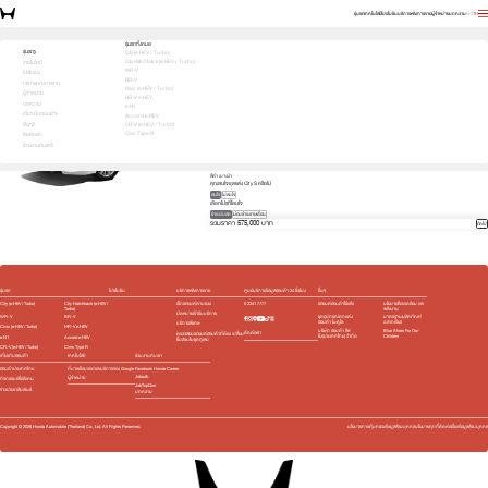
รุ่นรถ
เทคโนโลยี
โปรโมชัน
บริการหลังการขาย
ผู้จำหน่าย
บทความ
EN
TH
บอกสิ่งที่สนใจ เพื่อรับโปรตรงใจคุณ
รุ่นรถทั้งหมด
รุ่นรถ
City (e:HEV / Turbo)
City Hatchback (e:HEV / Turbo)
1
2
3
เทคโนโลยี
เลือกคันที่ใช่
WR-V
โปรโมชัน
City
BR-V
บริการหลังการขาย
เลือกรุ่นย่อยที่สนใจ
Civic (e:HEV / Turbo)
ผู้จำหน่าย
HR-V e:HEV
S
569,000 บาท
e:HEV V
619,000 บาท
บทความ
e:N1
e:HEV SV
689,000 บาท
e:HEV RS
739,000 บาท
เกี่ยวกับฮอนด้า
Accord e:HEV
สีภายนอก
อื่นๆ
CR-V (e:HEV / Turbo)
Civic Type R
ติดต่อเรา
ดำคริสตัล (มุก) (NH-731P) 6,000 บาท
ร่วมงานกับเรา
สีภายใน
สีดำ เบาะผ้า
คุณสนใจชุดแต่ง City S หรือไม่
สนใจ
ไม่สนใจ
เลือกโปรที่โดนใจ
ชำระเงินสด
ผ่อนชำระรายเดือน
รวมราคา 575,000 บาท
ถัดไป
รุ่นรถ
โปรโมชัน
บริการหลังการขาย
ศูนย์บริการข้อมูลฮอนด้า 24 ชั่วโมง
อื่นๆ
City (e:HEV / Turbo)
City Hatchback (e:HEV /
เช็กรถยนต์ตามระยะ
0 2341 7777
รถยนต์ฮอนด้าใช้แล้ว
นโยบายสิ่งแวดล้อม และ
Turbo)
พลังงาน
นัดหมายเข้ารับบริการ
WR-V
BR-V
ชุดอุปกรณ์ตกแต่ง​
มาตรฐานผลิตภัณฑ์
ฮอนด้า โมดูโล
ฉลากเขียว
บริการพิเศษ
Civic (e:HEV / Turbo)
HR-V e:HEV
บริษัท ฮอนด้า ลีส
Blue Skies For Our
ติดต่อเรา
ตรวจสอบรถยนต์ฮอนด้าที่ต้อง เปลี่ยน
ซิ่ง(ประเทศไทย) จำกัด
Children
e:N1
Accord e:HEV
ชิ้นส่วนในชุดถุงลม
CR-V (e:HEV / Turbo)
Civic Type R
เกี่ยวกับฮอนด้า
เทคโนโลยี
ร่วมงานกับเรา
ฮอนด้าประเทศไทย
ที่มาพร้อมแอปและบริการของ Google
Facebook Honda Career
Jobsdb
ผู้จำหน่าย
กิจกรรมเพื่อสังคม
JobTopGun
ข่าวประชาสัมพันธ์
บทความ
Copyright ©
2026
Honda Automobile (Thailand) Co., Ltd. All Rights Reserved.
นโยบายการคุ้มครองข้อมูลส่วนบุคคล
นโยบายคุกกี้
ติดต่อเรื่องข้อมูลส่วนบุคคล