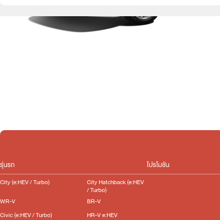
รุ่นรถ
โปรโมชัน
City (e:HEV / Turbo)
City Hatchback (e:HEV
/ Turbo)
WR-V
BR-V
Civic (e:HEV / Turbo)
HR-V e:HEV