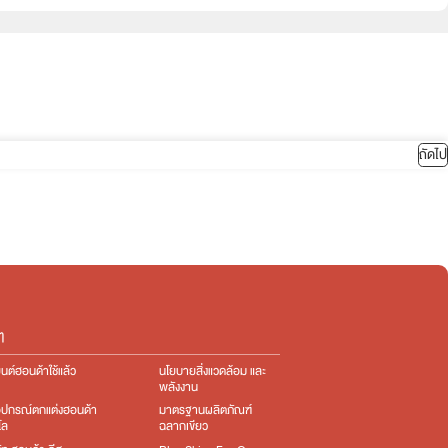
ถัดไป
ๆ
นต์ฮอนด้าใช้แล้ว
นโยบายสิ่งแวดล้อม และ
พลังงาน
อุปกรณ์ตกแต่ง​ฮอนด้า
มาตรฐานผลิตภัณฑ์
โล
ฉลากเขียว