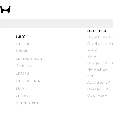
บอกสิ่งที่สนใจ เพื่อรับโปรตรงใจคุณ
รุ่นรถทั้งหมด
รุ่นรถ
City (e:HEV / Tu
City Hatchback 
เทคโนโลยี
1
2
3
WR-V
โปรโมชัน
BR-V
บริการหลังการขาย
Civic (e:HEV / T
ผู้จำหน่าย
HR-V e:HEV
บทความ
e:N1
เกี่ยวกับฮอนด้า
Accord e:HEV
อื่นๆ
CR-V (e:HEV / T
Civic Type R
ติดต่อเรา
ร่วมงานกับเรา