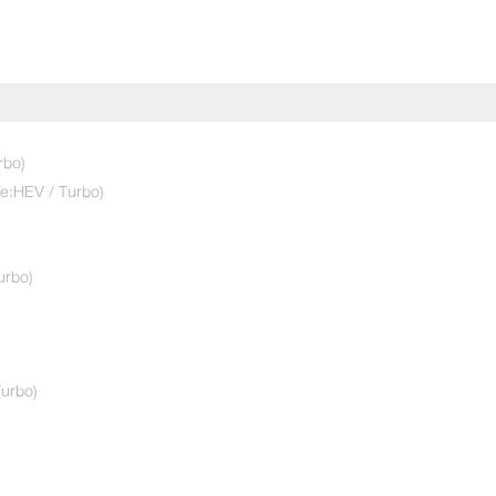
rbo)
(e:HEV / Turbo)
เลือกคันที่ใช่
City
เลือกรุ่นย่อยที่สนใจ
urbo)
S
5
e:HEV SV
6
สีภายนอก
urbo)
ดำคริสตัล (มุก) (NH-731P) 6,000 บาท
สีภายใน