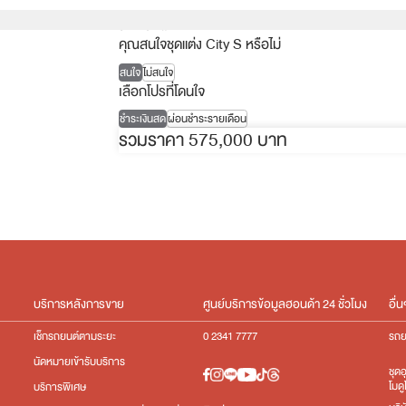
สีดำ เบาะผ้า
คุณสนใจชุดแต่ง City S หรือไม่
สนใจ
ไม่สนใจ
เลือกโปรที่โดนใจ
ชำระเงินสด
ผ่อนชำระรายเดือน
รวมราคา 575,000 บาท
บริการหลังการขาย
ศูนย์บริการข้อมูลฮอนด้า 24 ชั่วโมง
อื่น
เช็กรถยนต์ตามระยะ
0 2341 7777
รถย
นัดหมายเข้ารับบริการ
ชุด
โมดู
บริการพิเศษ