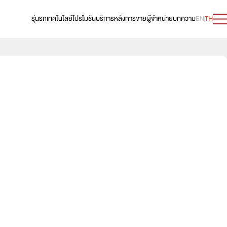
รุ่นรถ
เทคโนโลยี
โปรโมชัน
บริการหลังการขาย
ผู้จำหน่าย
บทความ
EN
TH
69,000 บาท
e:HEV V
619,000 บาท
89,000 บาท
e:HEV RS
739,000 บาท