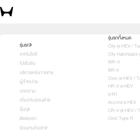
บอกสิ่งที่สนใจ เพื่อรับโปรตรงใจคุณ
รุ่นรถทั้งหมด
รุ่นรถ
City (e:HEV / Tu
City Hatchback 
เทคโนโลยี
1
2
3
WR-V
โปรโมชัน
BR-V
บริการหลังการขาย
Civic (e:HEV / T
ผู้จำหน่าย
HR-V e:HEV
บทความ
e:N1
เกี่ยวกับฮอนด้า
Accord e:HEV
อื่นๆ
CR-V (e:HEV / T
Civic Type R
ติดต่อเรา
ร่วมงานกับเรา