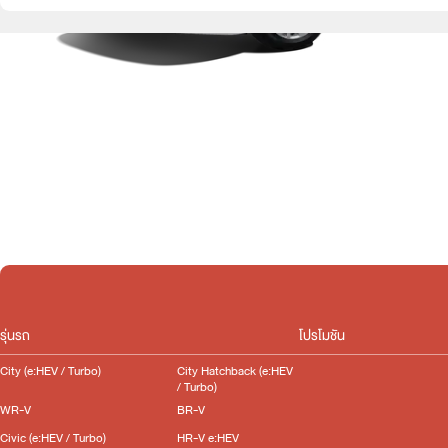
รุ่นรถ
โปรโมชัน
City (e:HEV / Turbo)
City Hatchback (e:HEV
/ Turbo)
WR-V
BR-V
Civic (e:HEV / Turbo)
HR-V e:HEV