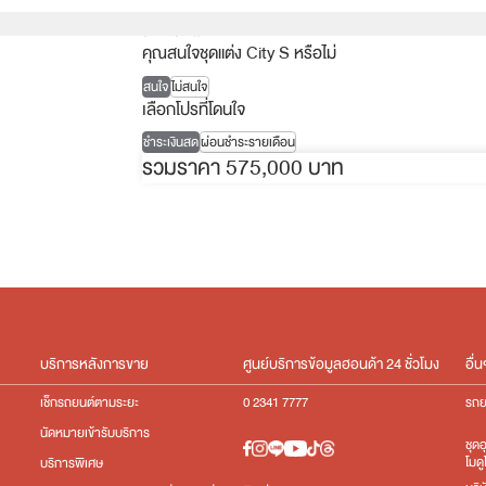
สีดำ เบาะผ้า
คุณสนใจชุดแต่ง City S หรือไม่
สนใจ
ไม่สนใจ
เลือกโปรที่โดนใจ
ชำระเงินสด
ผ่อนชำระรายเดือน
รวมราคา 575,000 บาท
บริการหลังการขาย
ศูนย์บริการข้อมูลฮอนด้า 24 ชั่วโมง
อื่น
เช็กรถยนต์ตามระยะ
0 2341 7777
รถย
นัดหมายเข้ารับบริการ
ชุด
โมดู
บริการพิเศษ