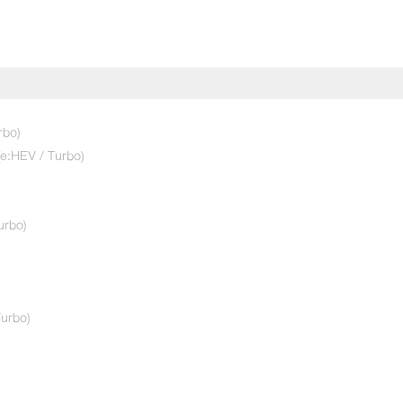
rbo)
(e:HEV / Turbo)
เลือกคันที่ใช่
City
เลือกรุ่นย่อยที่สนใจ
urbo)
S
5
e:HEV SV
6
สีภายนอก
urbo)
ดำคริสตัล (มุก) (NH-731P) 6,000 บาท
สีภายใน