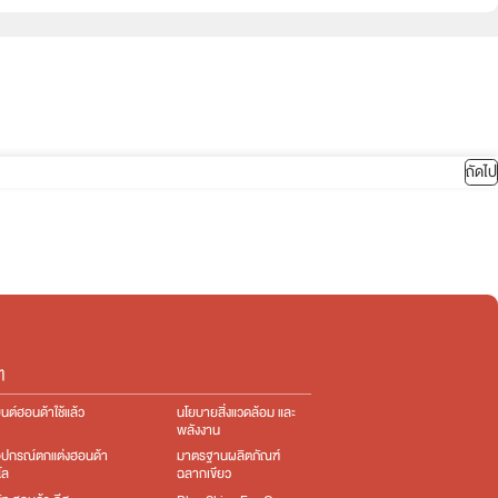
ถัดไป
ๆ
นต์ฮอนด้าใช้แล้ว
นโยบายสิ่งแวดล้อม และ
พลังงาน
อุปกรณ์ตกแต่ง​ฮอนด้า
มาตรฐานผลิตภัณฑ์
โล
ฉลากเขียว