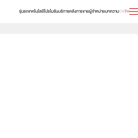
รุ่นรถ
เทคโนโลยี
โปรโมชัน
บริการหลังการขาย
ผู้จำหน่าย
บทความ
EN
TH
69,000 บาท
e:HEV V
619,000 บาท
89,000 บาท
e:HEV RS
739,000 บาท