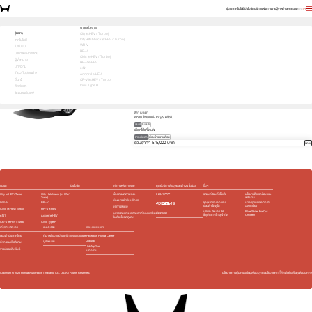
รุ่นรถ
เทคโนโลยี
โปรโมชัน
บริการหลังการขาย
ผู้จำหน่าย
บทความ
EN
TH
บอกสิ่งที่สนใจ เพื่อรับโปรตรงใจคุณ
รุ่นรถทั้งหมด
รุ่นรถ
City (e:HEV / Turbo)
City Hatchback (e:HEV / Turbo)
1
2
3
เทคโนโลยี
เลือกคันที่ใช่
WR-V
โปรโมชัน
City
BR-V
บริการหลังการขาย
เลือกรุ่นย่อยที่สนใจ
Civic (e:HEV / Turbo)
ผู้จำหน่าย
HR-V e:HEV
S
569,000 บาท
e:HEV V
619,000 บาท
บทความ
e:N1
e:HEV SV
689,000 บาท
e:HEV RS
739,000 บาท
เกี่ยวกับฮอนด้า
Accord e:HEV
สีภายนอก
อื่นๆ
CR-V (e:HEV / Turbo)
Civic Type R
ติดต่อเรา
ดำคริสตัล (มุก) (NH-731P) 6,000 บาท
ร่วมงานกับเรา
สีภายใน
สีดำ เบาะผ้า
คุณสนใจชุดแต่ง City S หรือไม่
สนใจ
ไม่สนใจ
เลือกโปรที่โดนใจ
ชำระเงินสด
ผ่อนชำระรายเดือน
รวมราคา 575,000 บาท
ถัดไป
รุ่นรถ
โปรโมชัน
บริการหลังการขาย
ศูนย์บริการข้อมูลฮอนด้า 24 ชั่วโมง
อื่นๆ
City (e:HEV / Turbo)
City Hatchback (e:HEV /
เช็กรถยนต์ตามระยะ
0 2341 7777
รถยนต์ฮอนด้าใช้แล้ว
นโยบายสิ่งแวดล้อม และ
Turbo)
พลังงาน
นัดหมายเข้ารับบริการ
WR-V
BR-V
ชุดอุปกรณ์ตกแต่ง​
มาตรฐานผลิตภัณฑ์
ฮอนด้า โมดูโล
ฉลากเขียว
บริการพิเศษ
Civic (e:HEV / Turbo)
HR-V e:HEV
บริษัท ฮอนด้า ลีส
Blue Skies For Our
ติดต่อเรา
ตรวจสอบรถยนต์ฮอนด้าที่ต้อง เปลี่ยน
ซิ่ง(ประเทศไทย) จำกัด
Children
e:N1
Accord e:HEV
ชิ้นส่วนในชุดถุงลม
CR-V (e:HEV / Turbo)
Civic Type R
เกี่ยวกับฮอนด้า
เทคโนโลยี
ร่วมงานกับเรา
ฮอนด้าประเทศไทย
ที่มาพร้อมแอปและบริการของ Google
Facebook Honda Career
Jobsdb
ผู้จำหน่าย
กิจกรรมเพื่อสังคม
JobTopGun
ข่าวประชาสัมพันธ์
บทความ
Copyright ©
2026
Honda Automobile (Thailand) Co., Ltd. All Rights Reserved.
นโยบายการคุ้มครองข้อมูลส่วนบุคคล
นโยบายคุกกี้
ติดต่อเรื่องข้อมูลส่วนบุคคล