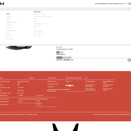
รุ่นรถ
เทคโนโลยี
โปรโมชัน
บริการหลังการขาย
ผู้จำหน่าย
บทความ
EN
TH
บอกสิ่งที่สนใจ เพื่อรับโปรตรงใจคุณ
รุ่นรถทั้งหมด
รุ่นรถ
City (e:HEV / Turbo)
City Hatchback (e:HEV / Turbo)
1
2
3
เทคโนโลยี
เลือกคันที่ใช่
WR-V
โปรโมชัน
City
BR-V
บริการหลังการขาย
เลือกรุ่นย่อยที่สนใจ
Civic (e:HEV / Turbo)
ผู้จำหน่าย
HR-V e:HEV
S
569,000 บาท
e:HEV V
619,000 บาท
บทความ
e:N1
e:HEV SV
689,000 บาท
e:HEV RS
739,000 บาท
เกี่ยวกับฮอนด้า
Accord e:HEV
สีภายนอก
อื่นๆ
CR-V (e:HEV / Turbo)
Civic Type R
ติดต่อเรา
ดำคริสตัล (มุก) (NH-731P) 6,000 บาท
ร่วมงานกับเรา
สีภายใน
สีดำ เบาะผ้า
คุณสนใจชุดแต่ง City S หรือไม่
สนใจ
ไม่สนใจ
เลือกโปรที่โดนใจ
ชำระเงินสด
ผ่อนชำระรายเดือน
รวมราคา 575,000 บาท
ถัดไป
รุ่นรถ
โปรโมชัน
บริการหลังการขาย
ศูนย์บริการข้อมูลฮอนด้า 24 ชั่วโมง
อื่นๆ
City (e:HEV / Turbo)
City Hatchback (e:HEV /
เช็กรถยนต์ตามระยะ
0 2341 7777
รถยนต์ฮอนด้าใช้แล้ว
นโยบายสิ่งแวดล้อม และ
Turbo)
พลังงาน
นัดหมายเข้ารับบริการ
WR-V
BR-V
ชุดอุปกรณ์ตกแต่ง​
มาตรฐานผลิตภัณฑ์
ฮอนด้า โมดูโล
ฉลากเขียว
บริการพิเศษ
Civic (e:HEV / Turbo)
HR-V e:HEV
บริษัท ฮอนด้า ลีส
Blue Skies For Our
ติดต่อเรา
ตรวจสอบรถยนต์ฮอนด้าที่ต้อง เปลี่ยน
ซิ่ง(ประเทศไทย) จำกัด
Children
e:N1
Accord e:HEV
ชิ้นส่วนในชุดถุงลม
CR-V (e:HEV / Turbo)
Civic Type R
เกี่ยวกับฮอนด้า
เทคโนโลยี
ร่วมงานกับเรา
ฮอนด้าประเทศไทย
ที่มาพร้อมแอปและบริการของ Google
Facebook Honda Career
Jobsdb
ผู้จำหน่าย
กิจกรรมเพื่อสังคม
JobTopGun
ข่าวประชาสัมพันธ์
บทความ
Copyright ©
2026
Honda Automobile (Thailand) Co., Ltd. All Rights Reserved.
นโยบายการคุ้มครองข้อมูลส่วนบุคคล
นโยบายคุกกี้
ติดต่อเรื่องข้อมูลส่วนบุคคล