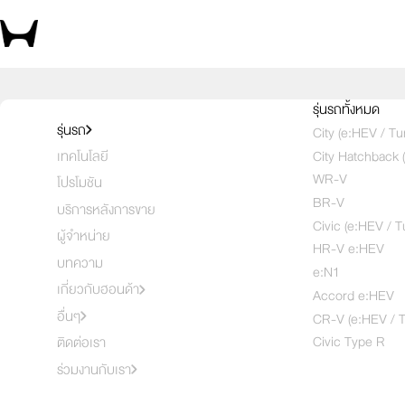
บอกสิ่งที่สนใจ เพื่อรับโปรตรงใจคุณ
รุ่นรถทั้งหมด
รุ่นรถ
City (e:HEV / Tu
City Hatchback 
เทคโนโลยี
1
2
3
WR-V
โปรโมชัน
BR-V
บริการหลังการขาย
Civic (e:HEV / T
ผู้จำหน่าย
HR-V e:HEV
บทความ
e:N1
เกี่ยวกับฮอนด้า
Accord e:HEV
อื่นๆ
CR-V (e:HEV / T
Civic Type R
ติดต่อเรา
ร่วมงานกับเรา