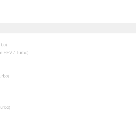
rbo)
(e:HEV / Turbo)
เลือกคันที่ใช่
City
เลือกรุ่นย่อยที่สนใจ
urbo)
S
5
e:HEV SV
6
สีภายนอก
urbo)
ดำคริสตัล (มุก) (NH-731P) 6,000 บาท
สีภายใน