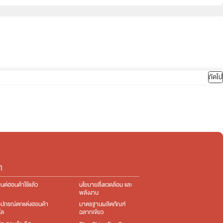
ถัดไป
ๆ
นต์ฮอนด้าใช้แล้ว
นโยบายสิ่งแวดล้อม และ
พลังงาน
อุปกรณ์ตกแต่ง​ฮอนด้า
มาตรฐานผลิตภัณฑ์
โล
ฉลากเขียว