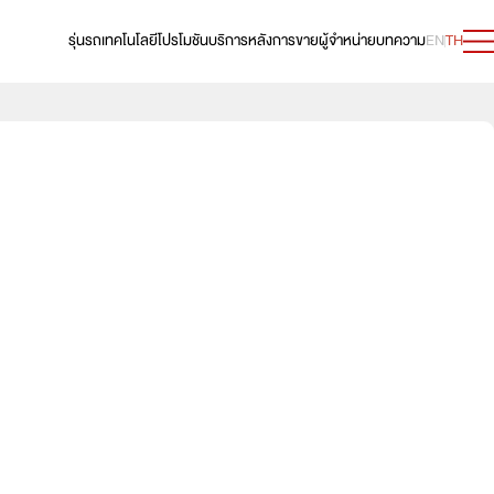
รุ่นรถ
เทคโนโลยี
โปรโมชัน
บริการหลังการขาย
ผู้จำหน่าย
บทความ
EN
TH
69,000 บาท
e:HEV V
619,000 บาท
89,000 บาท
e:HEV RS
739,000 บาท