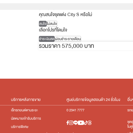
สีดำ เบาะผ้า
คุณสนใจชุดแต่ง City S หรือไม่
สนใจ
ไม่สนใจ
เลือกโปรที่โดนใจ
ชำระเงินสด
ผ่อนชำระรายเดือน
รวมราคา 575,000 บาท
บริการหลังการขาย
ศูนย์บริการข้อมูลฮอนด้า 24 ชั่วโมง
อื่น
เช็กรถยนต์ตามระยะ
0 2341 7777
รถย
นัดหมายเข้ารับบริการ
ชุด
โมดู
บริการพิเศษ