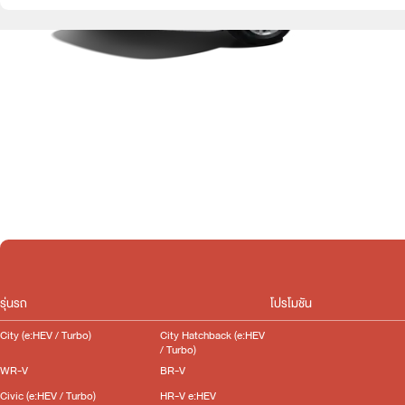
รุ่นรถ
โปรโมชัน
City (e:HEV / Turbo)
City Hatchback (e:HEV
/ Turbo)
WR-V
BR-V
Civic (e:HEV / Turbo)
HR-V e:HEV