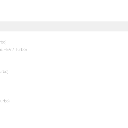
rbo)
(e:HEV / Turbo)
ใช่
urbo)
urbo)