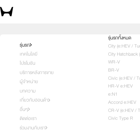
เลือกคันที่ใช่ แล้วพบข้อเสนอที่ตรงใจ
รุ่นรถทั้งหมด
รุ่นรถ
City (e:HEV / Tu
City Hatchback 
เทคโนโลยี
เลือกคันที่
1
2
3
WR-V
โปรโมชัน
BR-V
บริการหลังการขาย
Civic (e:HEV / T
ผู้จำหน่าย
HR-V e:HEV
บทความ
e:N1
เกี่ยวกับฮอนด้า
Accord e:HEV
อื่นๆ
CR-V (e:HEV / T
Civic Type R
ติดต่อเรา
ร่วมงานกับเรา