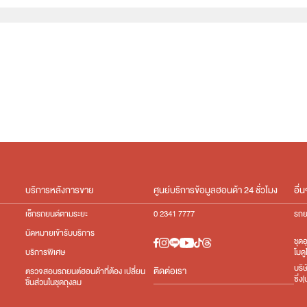
e:HEV
Turbo
บริการหลังการขาย
ศูนย์บริการข้อมูลฮอนด้า 24 ชั่วโมง
อื่น
เช็กรถยนต์ตามระยะ
0 2341 7777
รถย
นัดหมายเข้ารับบริการ
ชุด
โมดู
บริการพิเศษ
บริ
ติดต่อเรา
ตรวจสอบรถยนต์ฮอนด้าที่ต้อง เปลี่ยน
ซิ่
ชิ้นส่วนในชุดถุงลม