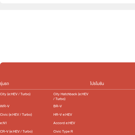
e:HEV
Turbo
Slide
รุ่นรถ
โปรโมชัน
City (e:HEV / Turbo)
City Hatchback (e:HEV
/ Turbo)
WR-V
BR-V
Civic (e:HEV / Turbo)
HR-V e:HEV
e:N1
Accord e:HEV
CR-V (e:HEV / Turbo)
Civic Type R