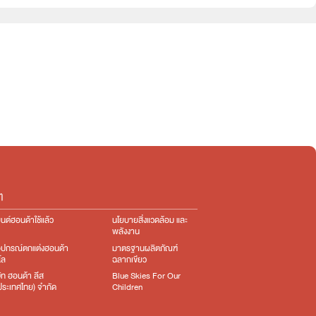
e:HEV
e:HEV
ๆ
นต์ฮอนด้าใช้แล้ว
นโยบายสิ่งแวดล้อม และ
พลังงาน
อุปกรณ์ตกแต่ง​ฮอนด้า
มาตรฐานผลิตภัณฑ์
โล
ฉลากเขียว
ษัท ฮอนด้า ลีส
Blue Skies For Our
ง(ประเทศไทย) จำกัด
Children