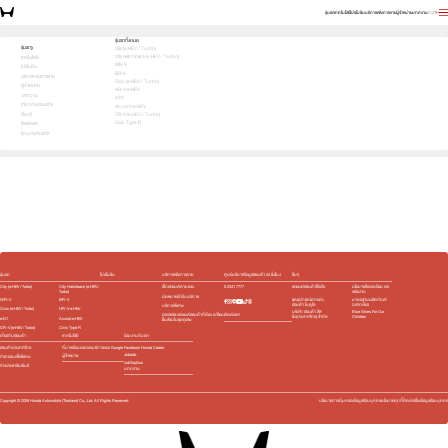
รุ่นรถ
เทคโนโลยี
โปรโมชัน
บริการหลังการขาย
ผู้จำหน่าย
บทความ
EN
TH
เลือกคันที่ใช่ แล้วพบข้อเสนอที่ตรงใจ
รุ่นรถทั้งหมด
รุ่นรถ
City (e:HEV / Turbo)
City Hatchback (e:HEV / Turbo)
1
2
3
เทคโนโลยี
เลือกคันที่ใช่
WR-V
โปรโมชัน
BR-V
บริการหลังการขาย
Civic (e:HEV / Turbo)
ผู้จำหน่าย
HR-V e:HEV
บทความ
e:N1
เกี่ยวกับฮอนด้า
Accord e:HEV
อื่นๆ
CR-V (e:HEV / Turbo)
Civic Type R
ติดต่อเรา
ร่วมงานกับเรา
e:HEV
Turbo
e:HEV
Turbo
e:HEV
e:HEV
Slide
รุ่นรถ
โปรโมชัน
บริการหลังการขาย
ศูนย์บริการข้อมูลฮอนด้า 24 ชั่วโมง
อื่นๆ
City (e:HEV / Turbo)
City Hatchback (e:HEV /
เช็กรถยนต์ตามระยะ
0 2341 7777
รถยนต์ฮอนด้าใช้แล้ว
นโยบายสิ่งแวดล้อม และ
Turbo)
พลังงาน
นัดหมายเข้ารับบริการ
WR-V
BR-V
ชุดอุปกรณ์ตกแต่ง​
มาตรฐานผลิตภัณฑ์
ฮอนด้า โมดูโล
ฉลากเขียว
บริการพิเศษ
Civic (e:HEV / Turbo)
HR-V e:HEV
บริษัท ฮอนด้า ลีส
Blue Skies For Our
ติดต่อเรา
ตรวจสอบรถยนต์ฮอนด้าที่ต้อง เปลี่ยน
ซิ่ง(ประเทศไทย) จำกัด
Children
e:N1
Accord e:HEV
ชิ้นส่วนในชุดถุงลม
CR-V (e:HEV / Turbo)
Civic Type R
เกี่ยวกับฮอนด้า
เทคโนโลยี
ร่วมงานกับเรา
ฮอนด้าประเทศไทย
ที่มาพร้อมแอปและบริการของ Google
Facebook Honda Career
Jobsdb
ผู้จำหน่าย
กิจกรรมเพื่อสังคม
JobTopGun
ข่าวประชาสัมพันธ์
บทความ
Copyright ©
2026
Honda Automobile (Thailand) Co., Ltd. All Rights Reserved.
นโยบายการคุ้มครองข้อมูลส่วนบุคคล
นโยบายคุกกี้
ติดต่อเรื่องข้อมูลส่วนบุคคล