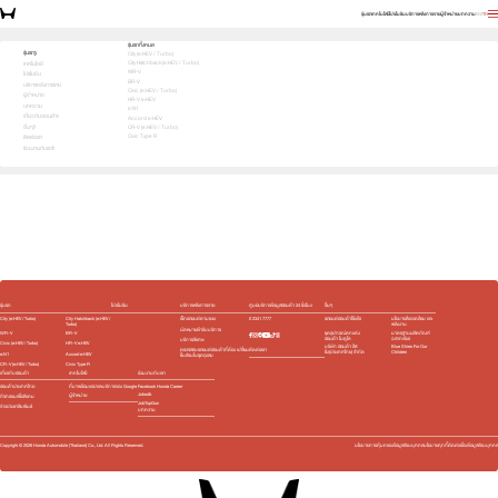
รุ่นรถ
เทคโนโลยี
โปรโมชัน
บริการหลังการขาย
ผู้จำหน่าย
บทความ
EN
TH
เลือกคันที่ใช่ แล้วพบข้อเสนอที่ตรงใจ
รุ่นรถทั้งหมด
รุ่นรถ
City (e:HEV / Turbo)
City Hatchback (e:HEV / Turbo)
1
2
3
เทคโนโลยี
เลือกคันที่ใช่
WR-V
โปรโมชัน
BR-V
บริการหลังการขาย
Civic (e:HEV / Turbo)
ผู้จำหน่าย
HR-V e:HEV
บทความ
e:N1
เกี่ยวกับฮอนด้า
Accord e:HEV
อื่นๆ
CR-V (e:HEV / Turbo)
Civic Type R
ติดต่อเรา
ร่วมงานกับเรา
e:HEV
Turbo
e:HEV
Turbo
e:HEV
e:HEV
Slide
รุ่นรถ
โปรโมชัน
บริการหลังการขาย
ศูนย์บริการข้อมูลฮอนด้า 24 ชั่วโมง
อื่นๆ
City (e:HEV / Turbo)
City Hatchback (e:HEV /
เช็กรถยนต์ตามระยะ
0 2341 7777
รถยนต์ฮอนด้าใช้แล้ว
นโยบายสิ่งแวดล้อม และ
Turbo)
พลังงาน
นัดหมายเข้ารับบริการ
WR-V
BR-V
ชุดอุปกรณ์ตกแต่ง​
มาตรฐานผลิตภัณฑ์
ฮอนด้า โมดูโล
ฉลากเขียว
บริการพิเศษ
Civic (e:HEV / Turbo)
HR-V e:HEV
บริษัท ฮอนด้า ลีส
Blue Skies For Our
ติดต่อเรา
ตรวจสอบรถยนต์ฮอนด้าที่ต้อง เปลี่ยน
ซิ่ง(ประเทศไทย) จำกัด
Children
e:N1
Accord e:HEV
ชิ้นส่วนในชุดถุงลม
CR-V (e:HEV / Turbo)
Civic Type R
เกี่ยวกับฮอนด้า
เทคโนโลยี
ร่วมงานกับเรา
ฮอนด้าประเทศไทย
ที่มาพร้อมแอปและบริการของ Google
Facebook Honda Career
Jobsdb
ผู้จำหน่าย
กิจกรรมเพื่อสังคม
JobTopGun
ข่าวประชาสัมพันธ์
บทความ
Copyright ©
2026
Honda Automobile (Thailand) Co., Ltd. All Rights Reserved.
นโยบายการคุ้มครองข้อมูลส่วนบุคคล
นโยบายคุกกี้
ติดต่อเรื่องข้อมูลส่วนบุคคล