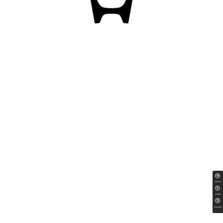
ทดลองขับ
สนใจซื้อ
ใบเสนอราคา