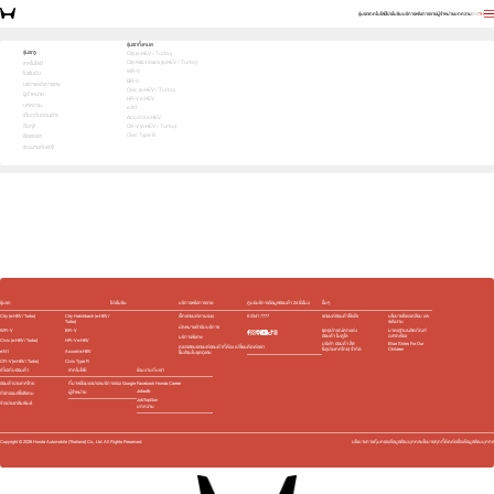
รุ่นรถ
เทคโนโลยี
โปรโมชัน
บริการหลังการขาย
ผู้จำหน่าย
บทความ
EN
TH
เลือกคันที่ใช่ แล้วพบข้อเสนอที่ตรงใจ
รุ่นรถทั้งหมด
รุ่นรถ
City (e:HEV / Turbo)
City Hatchback (e:HEV / Turbo)
1
2
3
เทคโนโลยี
เลือกคันที่ใช่
WR-V
โปรโมชัน
BR-V
บริการหลังการขาย
Civic (e:HEV / Turbo)
ผู้จำหน่าย
HR-V e:HEV
บทความ
e:N1
เกี่ยวกับฮอนด้า
Accord e:HEV
อื่นๆ
CR-V (e:HEV / Turbo)
Civic Type R
ติดต่อเรา
ร่วมงานกับเรา
e:HEV
Turbo
e:HEV
Turbo
e:HEV
e:HEV
Slide
รุ่นรถ
โปรโมชัน
บริการหลังการขาย
ศูนย์บริการข้อมูลฮอนด้า 24 ชั่วโมง
อื่นๆ
City (e:HEV / Turbo)
City Hatchback (e:HEV /
เช็กรถยนต์ตามระยะ
0 2341 7777
รถยนต์ฮอนด้าใช้แล้ว
นโยบายสิ่งแวดล้อม และ
Turbo)
พลังงาน
นัดหมายเข้ารับบริการ
WR-V
BR-V
ชุดอุปกรณ์ตกแต่ง​
มาตรฐานผลิตภัณฑ์
ฮอนด้า โมดูโล
ฉลากเขียว
บริการพิเศษ
Civic (e:HEV / Turbo)
HR-V e:HEV
บริษัท ฮอนด้า ลีส
Blue Skies For Our
ติดต่อเรา
ตรวจสอบรถยนต์ฮอนด้าที่ต้อง เปลี่ยน
ซิ่ง(ประเทศไทย) จำกัด
Children
e:N1
Accord e:HEV
ชิ้นส่วนในชุดถุงลม
CR-V (e:HEV / Turbo)
Civic Type R
เกี่ยวกับฮอนด้า
เทคโนโลยี
ร่วมงานกับเรา
ฮอนด้าประเทศไทย
ที่มาพร้อมแอปและบริการของ Google
Facebook Honda Career
Jobsdb
ผู้จำหน่าย
กิจกรรมเพื่อสังคม
JobTopGun
ข่าวประชาสัมพันธ์
บทความ
Copyright ©
2026
Honda Automobile (Thailand) Co., Ltd. All Rights Reserved.
นโยบายการคุ้มครองข้อมูลส่วนบุคคล
นโยบายคุกกี้
ติดต่อเรื่องข้อมูลส่วนบุคคล