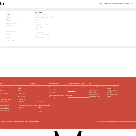
รุ่นรถ
เทคโนโลยี
โปรโมชัน
บริการหลังการขาย
ผู้จำหน่าย
บทความ
EN
TH
เลือกคันที่ใช่ แล้วพบข้อเสนอที่ตรงใจ
รุ่นรถทั้งหมด
รุ่นรถ
City (e:HEV / Turbo)
City Hatchback (e:HEV / Turbo)
1
2
3
เทคโนโลยี
เลือกคันที่ใช่
WR-V
โปรโมชัน
BR-V
บริการหลังการขาย
Civic (e:HEV / Turbo)
ผู้จำหน่าย
HR-V e:HEV
บทความ
e:N1
เกี่ยวกับฮอนด้า
Accord e:HEV
อื่นๆ
CR-V (e:HEV / Turbo)
Civic Type R
ติดต่อเรา
ร่วมงานกับเรา
e:HEV
Turbo
e:HEV
Turbo
e:HEV
e:HEV
Slide
รุ่นรถ
โปรโมชัน
บริการหลังการขาย
ศูนย์บริการข้อมูลฮอนด้า 24 ชั่วโมง
อื่นๆ
City (e:HEV / Turbo)
City Hatchback (e:HEV /
เช็กรถยนต์ตามระยะ
0 2341 7777
รถยนต์ฮอนด้าใช้แล้ว
นโยบายสิ่งแวดล้อม และ
Turbo)
พลังงาน
นัดหมายเข้ารับบริการ
WR-V
BR-V
ชุดอุปกรณ์ตกแต่ง​
มาตรฐานผลิตภัณฑ์
ฮอนด้า โมดูโล
ฉลากเขียว
บริการพิเศษ
Civic (e:HEV / Turbo)
HR-V e:HEV
บริษัท ฮอนด้า ลีส
Blue Skies For Our
ติดต่อเรา
ตรวจสอบรถยนต์ฮอนด้าที่ต้อง เปลี่ยน
ซิ่ง(ประเทศไทย) จำกัด
Children
e:N1
Accord e:HEV
ชิ้นส่วนในชุดถุงลม
CR-V (e:HEV / Turbo)
Civic Type R
เกี่ยวกับฮอนด้า
เทคโนโลยี
ร่วมงานกับเรา
ฮอนด้าประเทศไทย
ที่มาพร้อมแอปและบริการของ Google
Facebook Honda Career
Jobsdb
ผู้จำหน่าย
กิจกรรมเพื่อสังคม
JobTopGun
ข่าวประชาสัมพันธ์
บทความ
Copyright ©
2026
Honda Automobile (Thailand) Co., Ltd. All Rights Reserved.
นโยบายการคุ้มครองข้อมูลส่วนบุคคล
นโยบายคุกกี้
ติดต่อเรื่องข้อมูลส่วนบุคคล