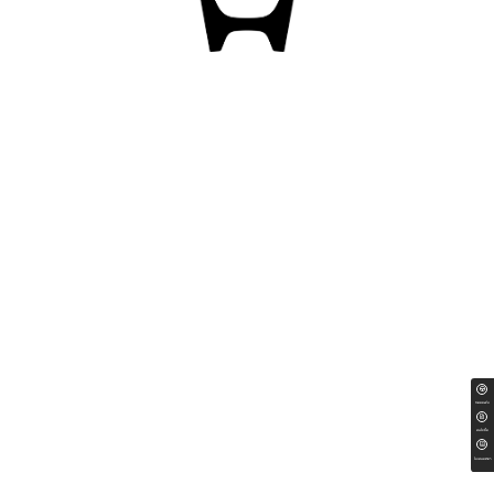
ทดลองขับ
สนใจซื้อ
ใบเสนอราคา