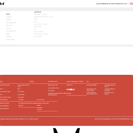
รุ่นรถ
เทคโนโลยี
โปรโมชัน
บริการหลังการขาย
ผู้จำหน่าย
บทความ
EN
TH
เลือกคันที่ใช่ แล้วพบข้อเสนอที่ตรงใจ
รุ่นรถทั้งหมด
รุ่นรถ
City (e:HEV / Turbo)
City Hatchback (e:HEV / Turbo)
1
2
3
เทคโนโลยี
เลือกคันที่ใช่
WR-V
โปรโมชัน
BR-V
บริการหลังการขาย
Civic (e:HEV / Turbo)
ผู้จำหน่าย
HR-V e:HEV
บทความ
e:N1
เกี่ยวกับฮอนด้า
Accord e:HEV
อื่นๆ
CR-V (e:HEV / Turbo)
Civic Type R
ติดต่อเรา
ร่วมงานกับเรา
e:HEV
Turbo
e:HEV
Turbo
e:HEV
e:HEV
Slide
รุ่นรถ
โปรโมชัน
บริการหลังการขาย
ศูนย์บริการข้อมูลฮอนด้า 24 ชั่วโมง
อื่นๆ
City (e:HEV / Turbo)
City Hatchback (e:HEV /
เช็กรถยนต์ตามระยะ
0 2341 7777
รถยนต์ฮอนด้าใช้แล้ว
นโยบายสิ่งแวดล้อม และ
Turbo)
พลังงาน
นัดหมายเข้ารับบริการ
WR-V
BR-V
ชุดอุปกรณ์ตกแต่ง​
มาตรฐานผลิตภัณฑ์
ฮอนด้า โมดูโล
ฉลากเขียว
บริการพิเศษ
Civic (e:HEV / Turbo)
HR-V e:HEV
บริษัท ฮอนด้า ลีส
Blue Skies For Our
ติดต่อเรา
ตรวจสอบรถยนต์ฮอนด้าที่ต้อง เปลี่ยน
ซิ่ง(ประเทศไทย) จำกัด
Children
e:N1
Accord e:HEV
ชิ้นส่วนในชุดถุงลม
CR-V (e:HEV / Turbo)
Civic Type R
เกี่ยวกับฮอนด้า
เทคโนโลยี
ร่วมงานกับเรา
ฮอนด้าประเทศไทย
ที่มาพร้อมแอปและบริการของ Google
Facebook Honda Career
Jobsdb
ผู้จำหน่าย
กิจกรรมเพื่อสังคม
JobTopGun
ข่าวประชาสัมพันธ์
บทความ
Copyright ©
2026
Honda Automobile (Thailand) Co., Ltd. All Rights Reserved.
นโยบายการคุ้มครองข้อมูลส่วนบุคคล
นโยบายคุกกี้
ติดต่อเรื่องข้อมูลส่วนบุคคล