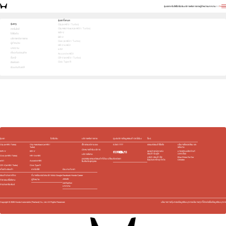
รุ่นรถ
เทคโนโลยี
โปรโมชัน
บริการหลังการขาย
ผู้จำหน่าย
บทความ
EN
TH
เลือกคันที่ใช่ แล้วพบข้อเสนอที่ตรงใจ
รุ่นรถทั้งหมด
รุ่นรถ
City (e:HEV / Turbo)
City Hatchback (e:HEV / Turbo)
1
2
3
เทคโนโลยี
เลือกคันที่ใช่
WR-V
โปรโมชัน
BR-V
บริการหลังการขาย
Civic (e:HEV / Turbo)
ผู้จำหน่าย
HR-V e:HEV
บทความ
e:N1
เกี่ยวกับฮอนด้า
Accord e:HEV
อื่นๆ
CR-V (e:HEV / Turbo)
Civic Type R
ติดต่อเรา
ร่วมงานกับเรา
e:HEV
Turbo
e:HEV
Turbo
e:HEV
e:HEV
Slide
รุ่นรถ
โปรโมชัน
บริการหลังการขาย
ศูนย์บริการข้อมูลฮอนด้า 24 ชั่วโมง
อื่นๆ
City (e:HEV / Turbo)
City Hatchback (e:HEV /
เช็กรถยนต์ตามระยะ
0 2341 7777
รถยนต์ฮอนด้าใช้แล้ว
นโยบายสิ่งแวดล้อม และ
Turbo)
พลังงาน
นัดหมายเข้ารับบริการ
WR-V
BR-V
ชุดอุปกรณ์ตกแต่ง​
มาตรฐานผลิตภัณฑ์
ฮอนด้า โมดูโล
ฉลากเขียว
บริการพิเศษ
Civic (e:HEV / Turbo)
HR-V e:HEV
บริษัท ฮอนด้า ลีส
Blue Skies For Our
ติดต่อเรา
ตรวจสอบรถยนต์ฮอนด้าที่ต้อง เปลี่ยน
ซิ่ง(ประเทศไทย) จำกัด
Children
e:N1
Accord e:HEV
ชิ้นส่วนในชุดถุงลม
CR-V (e:HEV / Turbo)
Civic Type R
เกี่ยวกับฮอนด้า
เทคโนโลยี
ร่วมงานกับเรา
ฮอนด้าประเทศไทย
ที่มาพร้อมแอปและบริการของ Google
Facebook Honda Career
Jobsdb
ผู้จำหน่าย
กิจกรรมเพื่อสังคม
JobTopGun
ข่าวประชาสัมพันธ์
บทความ
Copyright ©
2026
Honda Automobile (Thailand) Co., Ltd. All Rights Reserved.
นโยบายการคุ้มครองข้อมูลส่วนบุคคล
นโยบายคุกกี้
ติดต่อเรื่องข้อมูลส่วนบุคคล