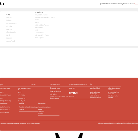
รุ่นรถ
เทคโนโลยี
โปรโมชัน
บริการหลังการขาย
ผู้จำหน่าย
บทความ
EN
TH
เลือกคันที่ใช่ แล้วพบข้อเสนอที่ตรงใจ
รุ่นรถทั้งหมด
รุ่นรถ
City (e:HEV / Turbo)
City Hatchback (e:HEV / Turbo)
1
2
3
เทคโนโลยี
เลือกคันที่ใช่
WR-V
โปรโมชัน
BR-V
บริการหลังการขาย
Civic (e:HEV / Turbo)
ผู้จำหน่าย
HR-V e:HEV
บทความ
e:N1
เกี่ยวกับฮอนด้า
Accord e:HEV
อื่นๆ
CR-V (e:HEV / Turbo)
Civic Type R
ติดต่อเรา
ร่วมงานกับเรา
e:HEV
Turbo
e:HEV
Turbo
e:HEV
e:HEV
Slide
รุ่นรถ
โปรโมชัน
บริการหลังการขาย
ศูนย์บริการข้อมูลฮอนด้า 24 ชั่วโมง
อื่นๆ
City (e:HEV / Turbo)
City Hatchback (e:HEV /
เช็กรถยนต์ตามระยะ
0 2341 7777
รถยนต์ฮอนด้าใช้แล้ว
นโยบายสิ่งแวดล้อม และ
Turbo)
พลังงาน
นัดหมายเข้ารับบริการ
WR-V
BR-V
ชุดอุปกรณ์ตกแต่ง​
มาตรฐานผลิตภัณฑ์
ฮอนด้า โมดูโล
ฉลากเขียว
บริการพิเศษ
Civic (e:HEV / Turbo)
HR-V e:HEV
บริษัท ฮอนด้า ลีส
Blue Skies For Our
ติดต่อเรา
ตรวจสอบรถยนต์ฮอนด้าที่ต้อง เปลี่ยน
ซิ่ง(ประเทศไทย) จำกัด
Children
e:N1
Accord e:HEV
ชิ้นส่วนในชุดถุงลม
CR-V (e:HEV / Turbo)
Civic Type R
เกี่ยวกับฮอนด้า
เทคโนโลยี
ร่วมงานกับเรา
ฮอนด้าประเทศไทย
ที่มาพร้อมแอปและบริการของ Google
Facebook Honda Career
Jobsdb
ผู้จำหน่าย
กิจกรรมเพื่อสังคม
JobTopGun
ข่าวประชาสัมพันธ์
บทความ
Copyright ©
2026
Honda Automobile (Thailand) Co., Ltd. All Rights Reserved.
นโยบายการคุ้มครองข้อมูลส่วนบุคคล
นโยบายคุกกี้
ติดต่อเรื่องข้อมูลส่วนบุคคล