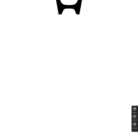
ทดลองขับ
สนใจซื้อ
ใบเสนอราคา