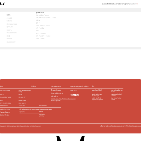
รุ่นรถ
เทคโนโลยี
โปรโมชัน
บริการหลังการขาย
ผู้จำหน่าย
บทความ
EN
TH
เลือกคันที่ใช่ แล้วพบข้อเสนอที่ตรงใจ
รุ่นรถทั้งหมด
รุ่นรถ
City (e:HEV / Turbo)
City Hatchback (e:HEV / Turbo)
1
2
3
เทคโนโลยี
เลือกคันที่ใช่
WR-V
โปรโมชัน
BR-V
บริการหลังการขาย
Civic (e:HEV / Turbo)
ผู้จำหน่าย
HR-V e:HEV
บทความ
e:N1
เกี่ยวกับฮอนด้า
Accord e:HEV
อื่นๆ
CR-V (e:HEV / Turbo)
Civic Type R
ติดต่อเรา
ร่วมงานกับเรา
e:HEV
Turbo
e:HEV
Turbo
e:HEV
e:HEV
Slide
รุ่นรถ
โปรโมชัน
บริการหลังการขาย
ศูนย์บริการข้อมูลฮอนด้า 24 ชั่วโมง
อื่นๆ
City (e:HEV / Turbo)
City Hatchback (e:HEV /
เช็กรถยนต์ตามระยะ
0 2341 7777
รถยนต์ฮอนด้าใช้แล้ว
นโยบายสิ่งแวดล้อม และ
Turbo)
พลังงาน
นัดหมายเข้ารับบริการ
WR-V
BR-V
ชุดอุปกรณ์ตกแต่ง​
มาตรฐานผลิตภัณฑ์
ฮอนด้า โมดูโล
ฉลากเขียว
บริการพิเศษ
Civic (e:HEV / Turbo)
HR-V e:HEV
บริษัท ฮอนด้า ลีส
Blue Skies For Our
ติดต่อเรา
ตรวจสอบรถยนต์ฮอนด้าที่ต้อง เปลี่ยน
ซิ่ง(ประเทศไทย) จำกัด
Children
e:N1
Accord e:HEV
ชิ้นส่วนในชุดถุงลม
CR-V (e:HEV / Turbo)
Civic Type R
เกี่ยวกับฮอนด้า
เทคโนโลยี
ร่วมงานกับเรา
ฮอนด้าประเทศไทย
ที่มาพร้อมแอปและบริการของ Google
Facebook Honda Career
Jobsdb
ผู้จำหน่าย
กิจกรรมเพื่อสังคม
JobTopGun
ข่าวประชาสัมพันธ์
บทความ
Copyright ©
2026
Honda Automobile (Thailand) Co., Ltd. All Rights Reserved.
นโยบายการคุ้มครองข้อมูลส่วนบุคคล
นโยบายคุกกี้
ติดต่อเรื่องข้อมูลส่วนบุคคล