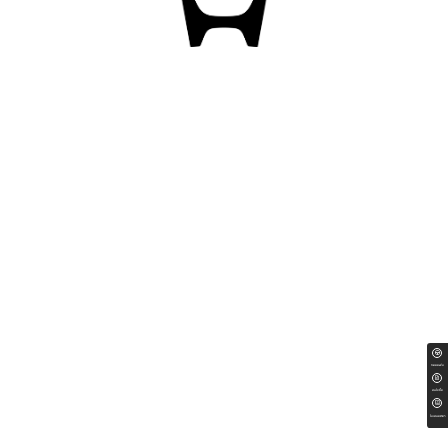
ทดลองขับ
สนใจซื้อ
ใบเสนอราคา