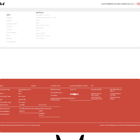
รุ่นรถ
เทคโนโลยี
โปรโมชัน
บริการหลังการขาย
ผู้จำหน่าย
บทความ
EN
TH
เลือกคันที่ใช่ แล้วพบข้อเสนอที่ตรงใจ
รุ่นรถทั้งหมด
รุ่นรถ
City (e:HEV / Turbo)
City Hatchback (e:HEV / Turbo)
1
2
3
เทคโนโลยี
เลือกคันที่ใช่
WR-V
โปรโมชัน
BR-V
บริการหลังการขาย
Civic (e:HEV / Turbo)
ผู้จำหน่าย
HR-V e:HEV
บทความ
e:N1
เกี่ยวกับฮอนด้า
Accord e:HEV
อื่นๆ
CR-V (e:HEV / Turbo)
Civic Type R
ติดต่อเรา
ร่วมงานกับเรา
e:HEV
Turbo
e:HEV
Turbo
e:HEV
e:HEV
Slide
รุ่นรถ
โปรโมชัน
บริการหลังการขาย
ศูนย์บริการข้อมูลฮอนด้า 24 ชั่วโมง
อื่นๆ
City (e:HEV / Turbo)
City Hatchback (e:HEV /
เช็กรถยนต์ตามระยะ
0 2341 7777
รถยนต์ฮอนด้าใช้แล้ว
นโยบายสิ่งแวดล้อม และ
Turbo)
พลังงาน
นัดหมายเข้ารับบริการ
WR-V
BR-V
ชุดอุปกรณ์ตกแต่ง​
มาตรฐานผลิตภัณฑ์
ฮอนด้า โมดูโล
ฉลากเขียว
บริการพิเศษ
Civic (e:HEV / Turbo)
HR-V e:HEV
บริษัท ฮอนด้า ลีส
Blue Skies For Our
ติดต่อเรา
ตรวจสอบรถยนต์ฮอนด้าที่ต้อง เปลี่ยน
ซิ่ง(ประเทศไทย) จำกัด
Children
e:N1
Accord e:HEV
ชิ้นส่วนในชุดถุงลม
CR-V (e:HEV / Turbo)
Civic Type R
เกี่ยวกับฮอนด้า
เทคโนโลยี
ร่วมงานกับเรา
ฮอนด้าประเทศไทย
ที่มาพร้อมแอปและบริการของ Google
Facebook Honda Career
Jobsdb
ผู้จำหน่าย
กิจกรรมเพื่อสังคม
JobTopGun
ข่าวประชาสัมพันธ์
บทความ
Copyright ©
2026
Honda Automobile (Thailand) Co., Ltd. All Rights Reserved.
นโยบายการคุ้มครองข้อมูลส่วนบุคคล
นโยบายคุกกี้
ติดต่อเรื่องข้อมูลส่วนบุคคล