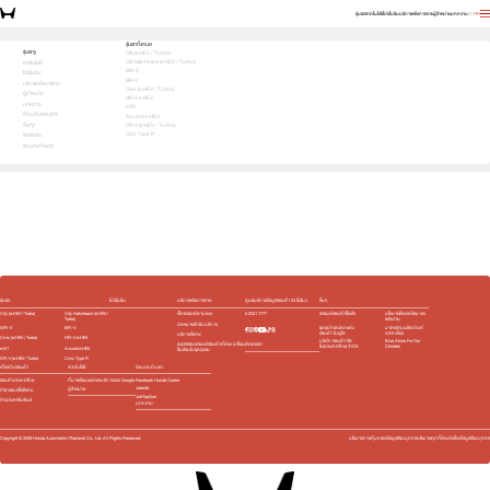
รุ่นรถ
เทคโนโลยี
โปรโมชัน
บริการหลังการขาย
ผู้จำหน่าย
บทความ
EN
TH
เลือกคันที่ใช่ แล้วพบข้อเสนอที่ตรงใจ
รุ่นรถทั้งหมด
รุ่นรถ
City (e:HEV / Turbo)
City Hatchback (e:HEV / Turbo)
1
2
3
เทคโนโลยี
เลือกคันที่ใช่
WR-V
โปรโมชัน
BR-V
บริการหลังการขาย
Civic (e:HEV / Turbo)
ผู้จำหน่าย
HR-V e:HEV
บทความ
e:N1
เกี่ยวกับฮอนด้า
Accord e:HEV
อื่นๆ
CR-V (e:HEV / Turbo)
Civic Type R
ติดต่อเรา
ร่วมงานกับเรา
e:HEV
Turbo
e:HEV
Turbo
e:HEV
e:HEV
Slide
รุ่นรถ
โปรโมชัน
บริการหลังการขาย
ศูนย์บริการข้อมูลฮอนด้า 24 ชั่วโมง
อื่นๆ
City (e:HEV / Turbo)
City Hatchback (e:HEV /
เช็กรถยนต์ตามระยะ
0 2341 7777
รถยนต์ฮอนด้าใช้แล้ว
นโยบายสิ่งแวดล้อม และ
Turbo)
พลังงาน
นัดหมายเข้ารับบริการ
WR-V
BR-V
ชุดอุปกรณ์ตกแต่ง​
มาตรฐานผลิตภัณฑ์
ฮอนด้า โมดูโล
ฉลากเขียว
บริการพิเศษ
Civic (e:HEV / Turbo)
HR-V e:HEV
บริษัท ฮอนด้า ลีส
Blue Skies For Our
ติดต่อเรา
ตรวจสอบรถยนต์ฮอนด้าที่ต้อง เปลี่ยน
ซิ่ง(ประเทศไทย) จำกัด
Children
e:N1
Accord e:HEV
ชิ้นส่วนในชุดถุงลม
CR-V (e:HEV / Turbo)
Civic Type R
เกี่ยวกับฮอนด้า
เทคโนโลยี
ร่วมงานกับเรา
ฮอนด้าประเทศไทย
ที่มาพร้อมแอปและบริการของ Google
Facebook Honda Career
Jobsdb
ผู้จำหน่าย
กิจกรรมเพื่อสังคม
JobTopGun
ข่าวประชาสัมพันธ์
บทความ
Copyright ©
2026
Honda Automobile (Thailand) Co., Ltd. All Rights Reserved.
นโยบายการคุ้มครองข้อมูลส่วนบุคคล
นโยบายคุกกี้
ติดต่อเรื่องข้อมูลส่วนบุคคล