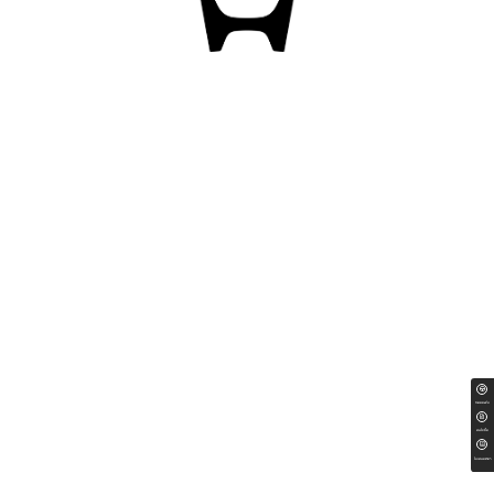
ทดลองขับ
สนใจซื้อ
ใบเสนอราคา