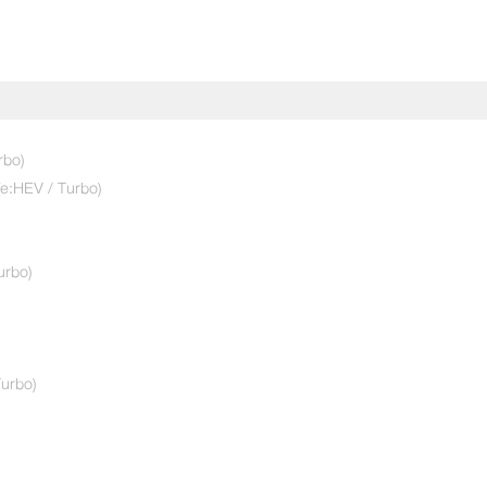
rbo)
(e:HEV / Turbo)
urbo)
urbo)