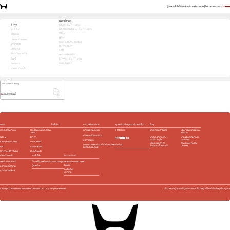
รุ่นรถ
เทคโนโลยี
โปรโมชัน
บริการหลังการขาย
ผู้จำหน่าย
บทความ
EN
TH
ดาวน์โหลดแค็ตตาล็อก
รุ่นรถทั้งหมด
แค็ตตาล็อกรถยนต์ฮอนด้าทุกรุ่น
รุ่นรถ
City (e:HEV / Turbo)
City Hatchback (e:HEV / Turbo)
เทคโนโลยี
WR-V
โปรโมชัน
BR-V
บริการหลังการขาย
Civic (e:HEV / Turbo)
ผู้จำหน่าย
HR-V e:HEV
บทความ
e:N1
เกี่ยวกับฮอนด้า
Accord e:HEV
อื่นๆ
CR-V (e:HEV / Turbo)
Civic Type R
ติดต่อเรา
ร่วมงานกับเรา
Civic Type R
Civic Type R Catalog
ดาวน์โหลดไฟล์นี้
รุ่นรถ
โปรโมชัน
บริการหลังการขาย
ศูนย์บริการข้อมูลฮอนด้า 24 ชั่วโมง
อื่นๆ
City (e:HEV / Turbo)
City Hatchback (e:HEV /
เช็กรถยนต์ตามระยะ
0 2341 7777
รถยนต์ฮอนด้าใช้แล้ว
นโยบายสิ่งแวดล้อม และ
Turbo)
พลังงาน
นัดหมายเข้ารับบริการ
WR-V
BR-V
ชุดอุปกรณ์ตกแต่ง​
มาตรฐานผลิตภัณฑ์
ฮอนด้า โมดูโล
ฉลากเขียว
บริการพิเศษ
Civic (e:HEV / Turbo)
HR-V e:HEV
บริษัท ฮอนด้า ลีส
Blue Skies For Our
ติดต่อเรา
ตรวจสอบรถยนต์ฮอนด้าที่ต้อง เปลี่ยน
ซิ่ง(ประเทศไทย) จำกัด
Children
e:N1
Accord e:HEV
ชิ้นส่วนในชุดถุงลม
CR-V (e:HEV / Turbo)
Civic Type R
เกี่ยวกับฮอนด้า
เทคโนโลยี
ร่วมงานกับเรา
ฮอนด้าประเทศไทย
ที่มาพร้อมแอปและบริการของ Google
Facebook Honda Career
Jobsdb
ผู้จำหน่าย
กิจกรรมเพื่อสังคม
JobTopGun
ข่าวประชาสัมพันธ์
บทความ
Copyright ©
2026
Honda Automobile (Thailand) Co., Ltd. All Rights Reserved.
นโยบายการคุ้มครองข้อมูลส่วนบุคคล
นโยบายคุกกี้
ติดต่อเรื่องข้อมูลส่วนบุคคล