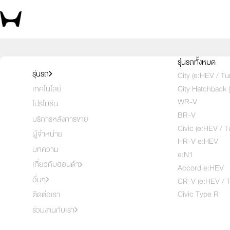
เลือกคันที่ใช่ แล้วพบข้อเสนอที่ตรงใจ
รุ่นรถทั้งหมด
รุ่นรถ
City (e:HEV / Tu
City Hatchback 
เทคโนโลยี
เลือกคันที่
1
2
3
WR-V
โปรโมชัน
BR-V
บริการหลังการขาย
Civic (e:HEV / T
ผู้จำหน่าย
HR-V e:HEV
บทความ
e:N1
เกี่ยวกับฮอนด้า
Accord e:HEV
อื่นๆ
CR-V (e:HEV / T
Civic Type R
ติดต่อเรา
ร่วมงานกับเรา