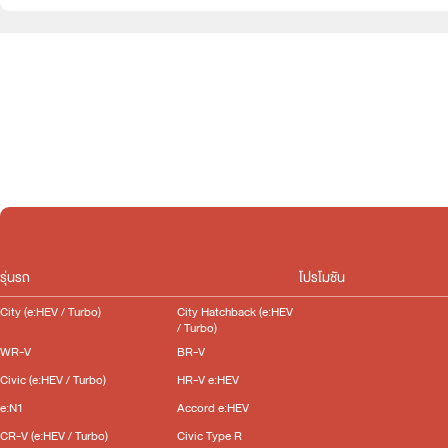
e:HEV
Turbo
Slide
รุ่นรถ
โปรโมชัน
City (e:HEV / Turbo)
City Hatchback (e:HEV
/ Turbo)
WR-V
BR-V
Civic (e:HEV / Turbo)
HR-V e:HEV
e:N1
Accord e:HEV
CR-V (e:HEV / Turbo)
Civic Type R