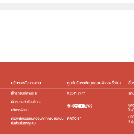
e:HEV
Turbo
บริการหลังการขาย
ศูนย์บริการข้อมูลฮอนด้า 24 ชั่วโมง
อื่น
เช็กรถยนต์ตามระยะ
0 2341 7777
รถย
นัดหมายเข้ารับบริการ
ชุด
โมดู
บริการพิเศษ
บริ
ติดต่อเรา
ตรวจสอบรถยนต์ฮอนด้าที่ต้อง เปลี่ยน
ซิ่
ชิ้นส่วนในชุดถุงลม