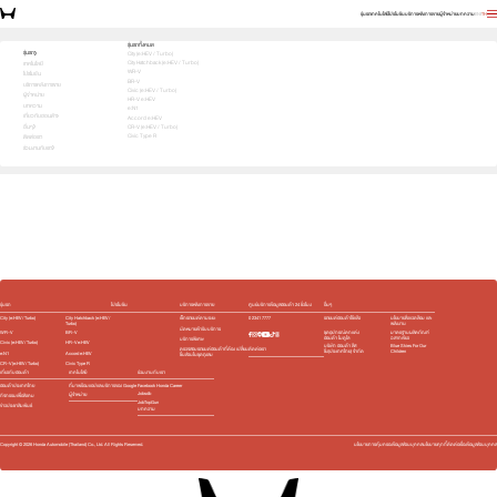
รุ่นรถ
เทคโนโลยี
โปรโมชัน
บริการหลังการขาย
ผู้จำหน่าย
บทความ
EN
TH
เลือกคันที่ใช่ แล้วพบข้อเสนอที่ตรงใจ
รุ่นรถทั้งหมด
รุ่นรถ
City (e:HEV / Turbo)
City Hatchback (e:HEV / Turbo)
1
2
3
เทคโนโลยี
เลือกคันที่ใช่
WR-V
โปรโมชัน
BR-V
บริการหลังการขาย
Civic (e:HEV / Turbo)
ผู้จำหน่าย
HR-V e:HEV
บทความ
e:N1
เกี่ยวกับฮอนด้า
Accord e:HEV
อื่นๆ
CR-V (e:HEV / Turbo)
Civic Type R
ติดต่อเรา
ร่วมงานกับเรา
e:HEV
Turbo
e:HEV
Turbo
e:HEV
e:HEV
Slide
รุ่นรถ
โปรโมชัน
บริการหลังการขาย
ศูนย์บริการข้อมูลฮอนด้า 24 ชั่วโมง
อื่นๆ
City (e:HEV / Turbo)
City Hatchback (e:HEV /
เช็กรถยนต์ตามระยะ
0 2341 7777
รถยนต์ฮอนด้าใช้แล้ว
นโยบายสิ่งแวดล้อม และ
Turbo)
พลังงาน
นัดหมายเข้ารับบริการ
WR-V
BR-V
ชุดอุปกรณ์ตกแต่ง​
มาตรฐานผลิตภัณฑ์
ฮอนด้า โมดูโล
ฉลากเขียว
บริการพิเศษ
Civic (e:HEV / Turbo)
HR-V e:HEV
บริษัท ฮอนด้า ลีส
Blue Skies For Our
ติดต่อเรา
ตรวจสอบรถยนต์ฮอนด้าที่ต้อง เปลี่ยน
ซิ่ง(ประเทศไทย) จำกัด
Children
e:N1
Accord e:HEV
ชิ้นส่วนในชุดถุงลม
CR-V (e:HEV / Turbo)
Civic Type R
เกี่ยวกับฮอนด้า
เทคโนโลยี
ร่วมงานกับเรา
ฮอนด้าประเทศไทย
ที่มาพร้อมแอปและบริการของ Google
Facebook Honda Career
Jobsdb
ผู้จำหน่าย
กิจกรรมเพื่อสังคม
JobTopGun
ข่าวประชาสัมพันธ์
บทความ
Copyright ©
2026
Honda Automobile (Thailand) Co., Ltd. All Rights Reserved.
นโยบายการคุ้มครองข้อมูลส่วนบุคคล
นโยบายคุกกี้
ติดต่อเรื่องข้อมูลส่วนบุคคล