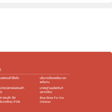
e:HEV
e:HEV
ๆ
นต์ฮอนด้าใช้แล้ว
นโยบายสิ่งแวดล้อม และ
พลังงาน
อุปกรณ์ตกแต่ง​ฮอนด้า
มาตรฐานผลิตภัณฑ์
โล
ฉลากเขียว
ษัท ฮอนด้า ลีส
Blue Skies For Our
ง(ประเทศไทย) จำกัด
Children