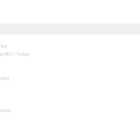
ทดลองขับเลย!
rbo)
(e:HEV / Turbo)
ใช่
urbo)
urbo)