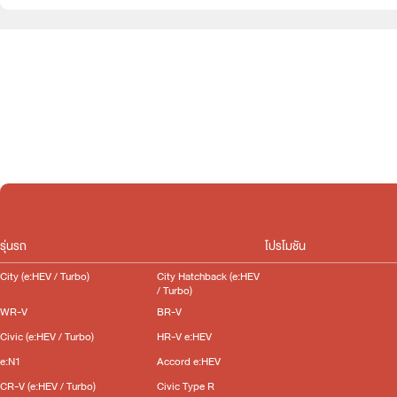
e:HEV
Slide
รุ่นรถ
โปรโมชัน
City (e:HEV / Turbo)
City Hatchback (e:HEV
/ Turbo)
WR-V
BR-V
Civic (e:HEV / Turbo)
HR-V e:HEV
e:N1
Accord e:HEV
CR-V (e:HEV / Turbo)
Civic Type R