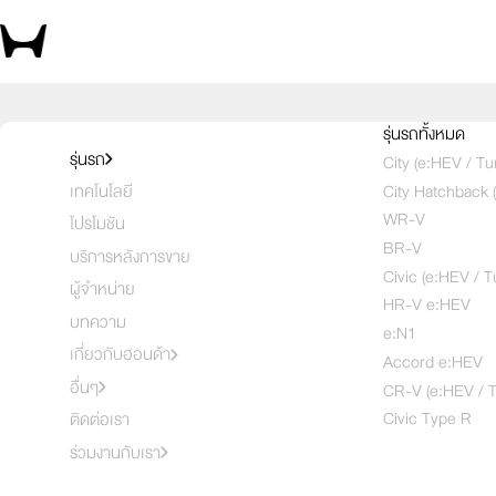
สัมผัสความสปอร์ต ด้วยตัวคุณเอง 
รุ่นรถทั้งหมด
รุ่นรถ
City (e:HEV / Tu
City Hatchback 
เทคโนโลยี
เลือกคันที่
1
2
3
WR-V
โปรโมชัน
BR-V
บริการหลังการขาย
Civic (e:HEV / T
ผู้จำหน่าย
HR-V e:HEV
บทความ
e:N1
เกี่ยวกับฮอนด้า
Accord e:HEV
อื่นๆ
CR-V (e:HEV / T
Civic Type R
ติดต่อเรา
ร่วมงานกับเรา