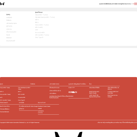
รุ่นรถ
เทคโนโลยี
โปรโมชัน
บริการหลังการขาย
ผู้จำหน่าย
บทความ
EN
TH
สัมผัสความสปอร์ต ด้วยตัวคุณเอง ทดลองขับเลย!
รุ่นรถทั้งหมด
รุ่นรถ
City (e:HEV / Turbo)
City Hatchback (e:HEV / Turbo)
1
2
3
เทคโนโลยี
เลือกคันที่ใช่
WR-V
โปรโมชัน
BR-V
บริการหลังการขาย
Civic (e:HEV / Turbo)
ผู้จำหน่าย
HR-V e:HEV
บทความ
e:N1
เกี่ยวกับฮอนด้า
Accord e:HEV
อื่นๆ
CR-V (e:HEV / Turbo)
Civic Type R
ติดต่อเรา
ร่วมงานกับเรา
e:HEV
e:HEV
e:HEV
e:HEV
Slide
รุ่นรถ
โปรโมชัน
บริการหลังการขาย
ศูนย์บริการข้อมูลฮอนด้า 24 ชั่วโมง
อื่นๆ
City (e:HEV / Turbo)
City Hatchback (e:HEV /
เช็กรถยนต์ตามระยะ
0 2341 7777
รถยนต์ฮอนด้าใช้แล้ว
นโยบายสิ่งแวดล้อม และ
Turbo)
พลังงาน
นัดหมายเข้ารับบริการ
WR-V
BR-V
ชุดอุปกรณ์ตกแต่ง​
มาตรฐานผลิตภัณฑ์
ฮอนด้า โมดูโล
ฉลากเขียว
บริการพิเศษ
Civic (e:HEV / Turbo)
HR-V e:HEV
บริษัท ฮอนด้า ลีส
Blue Skies For Our
ติดต่อเรา
ตรวจสอบรถยนต์ฮอนด้าที่ต้อง เปลี่ยน
ซิ่ง(ประเทศไทย) จำกัด
Children
e:N1
Accord e:HEV
ชิ้นส่วนในชุดถุงลม
CR-V (e:HEV / Turbo)
Civic Type R
เกี่ยวกับฮอนด้า
เทคโนโลยี
ร่วมงานกับเรา
ฮอนด้าประเทศไทย
ที่มาพร้อมแอปและบริการของ Google
Facebook Honda Career
Jobsdb
ผู้จำหน่าย
กิจกรรมเพื่อสังคม
JobTopGun
ข่าวประชาสัมพันธ์
บทความ
Copyright ©
2026
Honda Automobile (Thailand) Co., Ltd. All Rights Reserved.
นโยบายการคุ้มครองข้อมูลส่วนบุคคล
นโยบายคุกกี้
ติดต่อเรื่องข้อมูลส่วนบุคคล