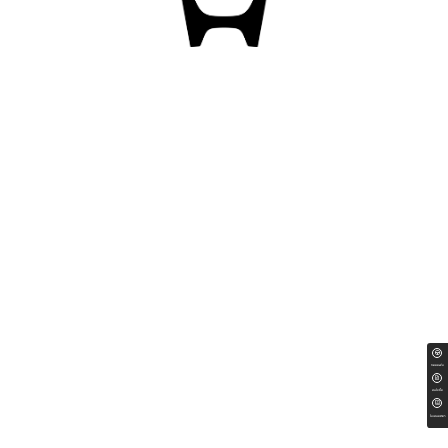
ทดลองขับ
สนใจซื้อ
ใบเสนอราคา