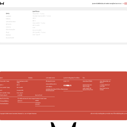
รุ่นรถ
เทคโนโลยี
โปรโมชัน
บริการหลังการขาย
ผู้จำหน่าย
บทความ
EN
TH
สัมผัสความสปอร์ต ด้วยตัวคุณเอง ทดลองขับเลย!
รุ่นรถทั้งหมด
รุ่นรถ
City (e:HEV / Turbo)
City Hatchback (e:HEV / Turbo)
1
2
3
เทคโนโลยี
เลือกคันที่ใช่
WR-V
โปรโมชัน
BR-V
บริการหลังการขาย
Civic (e:HEV / Turbo)
ผู้จำหน่าย
HR-V e:HEV
บทความ
e:N1
เกี่ยวกับฮอนด้า
Accord e:HEV
อื่นๆ
CR-V (e:HEV / Turbo)
Civic Type R
ติดต่อเรา
ร่วมงานกับเรา
e:HEV
e:HEV
e:HEV
e:HEV
Slide
รุ่นรถ
โปรโมชัน
บริการหลังการขาย
ศูนย์บริการข้อมูลฮอนด้า 24 ชั่วโมง
อื่นๆ
City (e:HEV / Turbo)
City Hatchback (e:HEV /
เช็กรถยนต์ตามระยะ
0 2341 7777
รถยนต์ฮอนด้าใช้แล้ว
นโยบายสิ่งแวดล้อม และ
Turbo)
พลังงาน
นัดหมายเข้ารับบริการ
WR-V
BR-V
ชุดอุปกรณ์ตกแต่ง​
มาตรฐานผลิตภัณฑ์
ฮอนด้า โมดูโล
ฉลากเขียว
บริการพิเศษ
Civic (e:HEV / Turbo)
HR-V e:HEV
บริษัท ฮอนด้า ลีส
Blue Skies For Our
ติดต่อเรา
ตรวจสอบรถยนต์ฮอนด้าที่ต้อง เปลี่ยน
ซิ่ง(ประเทศไทย) จำกัด
Children
e:N1
Accord e:HEV
ชิ้นส่วนในชุดถุงลม
CR-V (e:HEV / Turbo)
Civic Type R
เกี่ยวกับฮอนด้า
เทคโนโลยี
ร่วมงานกับเรา
ฮอนด้าประเทศไทย
ที่มาพร้อมแอปและบริการของ Google
Facebook Honda Career
Jobsdb
ผู้จำหน่าย
กิจกรรมเพื่อสังคม
JobTopGun
ข่าวประชาสัมพันธ์
บทความ
Copyright ©
2026
Honda Automobile (Thailand) Co., Ltd. All Rights Reserved.
นโยบายการคุ้มครองข้อมูลส่วนบุคคล
นโยบายคุกกี้
ติดต่อเรื่องข้อมูลส่วนบุคคล