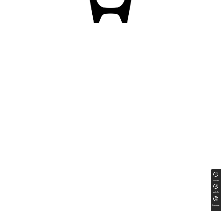
ทดลองขับ
สนใจซื้อ
ใบเสนอราคา