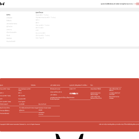
รุ่นรถ
เทคโนโลยี
โปรโมชัน
บริการหลังการขาย
ผู้จำหน่าย
บทความ
EN
TH
สัมผัสความสปอร์ต ด้วยตัวคุณเอง ทดลองขับเลย!
รุ่นรถทั้งหมด
รุ่นรถ
City (e:HEV / Turbo)
City Hatchback (e:HEV / Turbo)
1
2
3
เทคโนโลยี
เลือกคันที่ใช่
WR-V
โปรโมชัน
BR-V
บริการหลังการขาย
Civic (e:HEV / Turbo)
ผู้จำหน่าย
HR-V e:HEV
บทความ
e:N1
เกี่ยวกับฮอนด้า
Accord e:HEV
อื่นๆ
CR-V (e:HEV / Turbo)
Civic Type R
ติดต่อเรา
ร่วมงานกับเรา
e:HEV
e:HEV
e:HEV
e:HEV
Slide
รุ่นรถ
โปรโมชัน
บริการหลังการขาย
ศูนย์บริการข้อมูลฮอนด้า 24 ชั่วโมง
อื่นๆ
City (e:HEV / Turbo)
City Hatchback (e:HEV /
เช็กรถยนต์ตามระยะ
0 2341 7777
รถยนต์ฮอนด้าใช้แล้ว
นโยบายสิ่งแวดล้อม และ
Turbo)
พลังงาน
นัดหมายเข้ารับบริการ
WR-V
BR-V
ชุดอุปกรณ์ตกแต่ง​
มาตรฐานผลิตภัณฑ์
ฮอนด้า โมดูโล
ฉลากเขียว
บริการพิเศษ
Civic (e:HEV / Turbo)
HR-V e:HEV
บริษัท ฮอนด้า ลีส
Blue Skies For Our
ติดต่อเรา
ตรวจสอบรถยนต์ฮอนด้าที่ต้อง เปลี่ยน
ซิ่ง(ประเทศไทย) จำกัด
Children
e:N1
Accord e:HEV
ชิ้นส่วนในชุดถุงลม
CR-V (e:HEV / Turbo)
Civic Type R
เกี่ยวกับฮอนด้า
เทคโนโลยี
ร่วมงานกับเรา
ฮอนด้าประเทศไทย
ที่มาพร้อมแอปและบริการของ Google
Facebook Honda Career
Jobsdb
ผู้จำหน่าย
กิจกรรมเพื่อสังคม
JobTopGun
ข่าวประชาสัมพันธ์
บทความ
Copyright ©
2026
Honda Automobile (Thailand) Co., Ltd. All Rights Reserved.
นโยบายการคุ้มครองข้อมูลส่วนบุคคล
นโยบายคุกกี้
ติดต่อเรื่องข้อมูลส่วนบุคคล