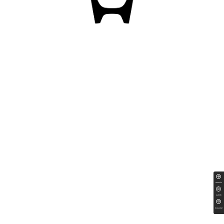
ทดลองขับ
สนใจซื้อ
ใบเสนอราคา