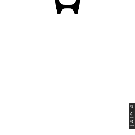
ทดลองขับ
สนใจซื้อ
ใบเสนอราคา