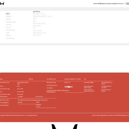
รุ่นรถ
เทคโนโลยี
โปรโมชัน
บริการหลังการขาย
ผู้จำหน่าย
บทความ
EN
TH
สัมผัสความสปอร์ต ด้วยตัวคุณเอง ทดลองขับเลย!
รุ่นรถทั้งหมด
รุ่นรถ
City (e:HEV / Turbo)
City Hatchback (e:HEV / Turbo)
1
2
3
เทคโนโลยี
เลือกคันที่ใช่
WR-V
โปรโมชัน
BR-V
บริการหลังการขาย
Civic (e:HEV / Turbo)
ผู้จำหน่าย
HR-V e:HEV
บทความ
e:N1
เกี่ยวกับฮอนด้า
Accord e:HEV
อื่นๆ
CR-V (e:HEV / Turbo)
Civic Type R
ติดต่อเรา
ร่วมงานกับเรา
e:HEV
e:HEV
e:HEV
e:HEV
Slide
รุ่นรถ
โปรโมชัน
บริการหลังการขาย
ศูนย์บริการข้อมูลฮอนด้า 24 ชั่วโมง
อื่นๆ
City (e:HEV / Turbo)
City Hatchback (e:HEV /
เช็กรถยนต์ตามระยะ
0 2341 7777
รถยนต์ฮอนด้าใช้แล้ว
นโยบายสิ่งแวดล้อม และ
Turbo)
พลังงาน
นัดหมายเข้ารับบริการ
WR-V
BR-V
ชุดอุปกรณ์ตกแต่ง​
มาตรฐานผลิตภัณฑ์
ฮอนด้า โมดูโล
ฉลากเขียว
บริการพิเศษ
Civic (e:HEV / Turbo)
HR-V e:HEV
บริษัท ฮอนด้า ลีส
Blue Skies For Our
ติดต่อเรา
ตรวจสอบรถยนต์ฮอนด้าที่ต้อง เปลี่ยน
ซิ่ง(ประเทศไทย) จำกัด
Children
e:N1
Accord e:HEV
ชิ้นส่วนในชุดถุงลม
CR-V (e:HEV / Turbo)
Civic Type R
เกี่ยวกับฮอนด้า
เทคโนโลยี
ร่วมงานกับเรา
ฮอนด้าประเทศไทย
ที่มาพร้อมแอปและบริการของ Google
Facebook Honda Career
Jobsdb
ผู้จำหน่าย
กิจกรรมเพื่อสังคม
JobTopGun
ข่าวประชาสัมพันธ์
บทความ
Copyright ©
2026
Honda Automobile (Thailand) Co., Ltd. All Rights Reserved.
นโยบายการคุ้มครองข้อมูลส่วนบุคคล
นโยบายคุกกี้
ติดต่อเรื่องข้อมูลส่วนบุคคล