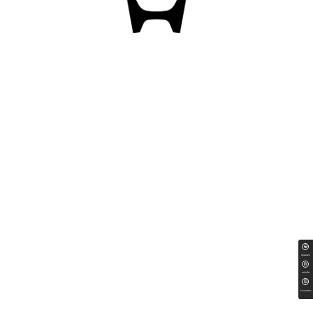
ทดลองขับ
สนใจซื้อ
ใบเสนอราคา