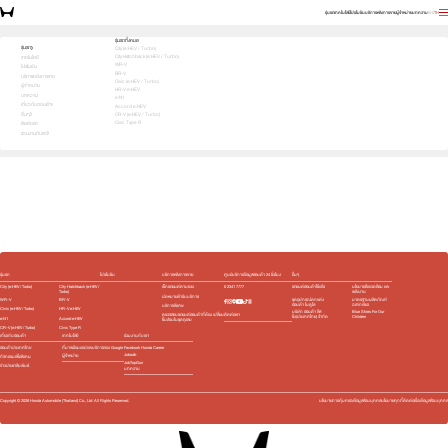
รุ่นรถ
เทคโนโลยี
โปรโมชัน
บริการหลังการขาย
ผู้จำหน่าย
บทความ
EN
TH
สัมผัสความสปอร์ต ด้วยตัวคุณเอง ทดลองขับเลย!
รุ่นรถทั้งหมด
รุ่นรถ
City (e:HEV / Turbo)
City Hatchback (e:HEV / Turbo)
1
2
3
เทคโนโลยี
เลือกคันที่ใช่
WR-V
โปรโมชัน
BR-V
บริการหลังการขาย
Civic (e:HEV / Turbo)
ผู้จำหน่าย
HR-V e:HEV
บทความ
e:N1
เกี่ยวกับฮอนด้า
Accord e:HEV
อื่นๆ
CR-V (e:HEV / Turbo)
Civic Type R
ติดต่อเรา
ร่วมงานกับเรา
e:HEV
e:HEV
e:HEV
e:HEV
Slide
รุ่นรถ
โปรโมชัน
บริการหลังการขาย
ศูนย์บริการข้อมูลฮอนด้า 24 ชั่วโมง
อื่นๆ
City (e:HEV / Turbo)
City Hatchback (e:HEV /
เช็กรถยนต์ตามระยะ
0 2341 7777
รถยนต์ฮอนด้าใช้แล้ว
นโยบายสิ่งแวดล้อม และ
Turbo)
พลังงาน
นัดหมายเข้ารับบริการ
WR-V
BR-V
ชุดอุปกรณ์ตกแต่ง​
มาตรฐานผลิตภัณฑ์
ฮอนด้า โมดูโล
ฉลากเขียว
บริการพิเศษ
Civic (e:HEV / Turbo)
HR-V e:HEV
บริษัท ฮอนด้า ลีส
Blue Skies For Our
ติดต่อเรา
ตรวจสอบรถยนต์ฮอนด้าที่ต้อง เปลี่ยน
ซิ่ง(ประเทศไทย) จำกัด
Children
e:N1
Accord e:HEV
ชิ้นส่วนในชุดถุงลม
CR-V (e:HEV / Turbo)
Civic Type R
เกี่ยวกับฮอนด้า
เทคโนโลยี
ร่วมงานกับเรา
ฮอนด้าประเทศไทย
ที่มาพร้อมแอปและบริการของ Google
Facebook Honda Career
Jobsdb
ผู้จำหน่าย
กิจกรรมเพื่อสังคม
JobTopGun
ข่าวประชาสัมพันธ์
บทความ
Copyright ©
2026
Honda Automobile (Thailand) Co., Ltd. All Rights Reserved.
นโยบายการคุ้มครองข้อมูลส่วนบุคคล
นโยบายคุกกี้
ติดต่อเรื่องข้อมูลส่วนบุคคล