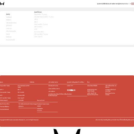
รุ่นรถ
เทคโนโลยี
โปรโมชัน
บริการหลังการขาย
ผู้จำหน่าย
บทความ
EN
TH
สัมผัสความสปอร์ต ด้วยตัวคุณเอง ทดลองขับเลย!
รุ่นรถทั้งหมด
รุ่นรถ
City (e:HEV / Turbo)
City Hatchback (e:HEV / Turbo)
1
2
3
เทคโนโลยี
เลือกคันที่ใช่
WR-V
โปรโมชัน
BR-V
บริการหลังการขาย
Civic (e:HEV / Turbo)
ผู้จำหน่าย
HR-V e:HEV
บทความ
e:N1
เกี่ยวกับฮอนด้า
Accord e:HEV
อื่นๆ
CR-V (e:HEV / Turbo)
Civic Type R
ติดต่อเรา
ร่วมงานกับเรา
e:HEV
e:HEV
e:HEV
e:HEV
Slide
รุ่นรถ
โปรโมชัน
บริการหลังการขาย
ศูนย์บริการข้อมูลฮอนด้า 24 ชั่วโมง
อื่นๆ
City (e:HEV / Turbo)
City Hatchback (e:HEV /
เช็กรถยนต์ตามระยะ
0 2341 7777
รถยนต์ฮอนด้าใช้แล้ว
นโยบายสิ่งแวดล้อม และ
Turbo)
พลังงาน
นัดหมายเข้ารับบริการ
WR-V
BR-V
ชุดอุปกรณ์ตกแต่ง​
มาตรฐานผลิตภัณฑ์
ฮอนด้า โมดูโล
ฉลากเขียว
บริการพิเศษ
Civic (e:HEV / Turbo)
HR-V e:HEV
บริษัท ฮอนด้า ลีส
Blue Skies For Our
ติดต่อเรา
ตรวจสอบรถยนต์ฮอนด้าที่ต้อง เปลี่ยน
ซิ่ง(ประเทศไทย) จำกัด
Children
e:N1
Accord e:HEV
ชิ้นส่วนในชุดถุงลม
CR-V (e:HEV / Turbo)
Civic Type R
เกี่ยวกับฮอนด้า
เทคโนโลยี
ร่วมงานกับเรา
ฮอนด้าประเทศไทย
ที่มาพร้อมแอปและบริการของ Google
Facebook Honda Career
Jobsdb
ผู้จำหน่าย
กิจกรรมเพื่อสังคม
JobTopGun
ข่าวประชาสัมพันธ์
บทความ
Copyright ©
2026
Honda Automobile (Thailand) Co., Ltd. All Rights Reserved.
นโยบายการคุ้มครองข้อมูลส่วนบุคคล
นโยบายคุกกี้
ติดต่อเรื่องข้อมูลส่วนบุคคล