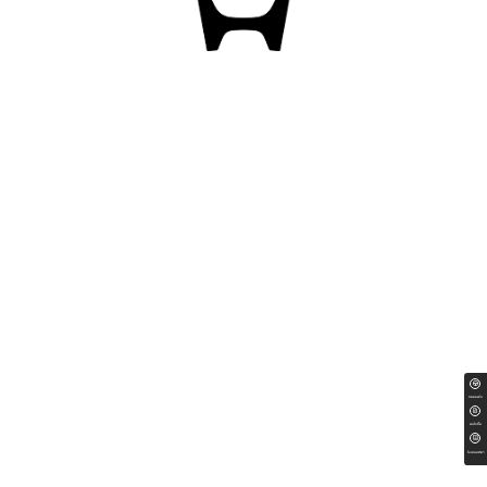
ทดลองขับ
สนใจซื้อ
ใบเสนอราคา