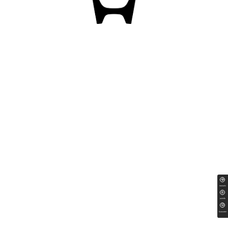
ทดลองขับ
สนใจซื้อ
ใบเสนอราคา