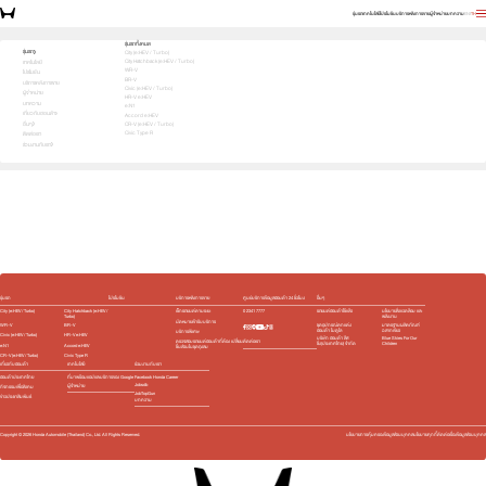
รุ่นรถ
เทคโนโลยี
โปรโมชัน
บริการหลังการขาย
ผู้จำหน่าย
บทความ
EN
TH
สัมผัสความสปอร์ต ด้วยตัวคุณเอง ทดลองขับเลย!
รุ่นรถทั้งหมด
รุ่นรถ
City (e:HEV / Turbo)
City Hatchback (e:HEV / Turbo)
1
2
3
เทคโนโลยี
เลือกคันที่ใช่
WR-V
โปรโมชัน
BR-V
บริการหลังการขาย
Civic (e:HEV / Turbo)
ผู้จำหน่าย
HR-V e:HEV
บทความ
e:N1
เกี่ยวกับฮอนด้า
Accord e:HEV
อื่นๆ
CR-V (e:HEV / Turbo)
Civic Type R
ติดต่อเรา
ร่วมงานกับเรา
e:HEV
e:HEV
e:HEV
e:HEV
Slide
รุ่นรถ
โปรโมชัน
บริการหลังการขาย
ศูนย์บริการข้อมูลฮอนด้า 24 ชั่วโมง
อื่นๆ
City (e:HEV / Turbo)
City Hatchback (e:HEV /
เช็กรถยนต์ตามระยะ
0 2341 7777
รถยนต์ฮอนด้าใช้แล้ว
นโยบายสิ่งแวดล้อม และ
Turbo)
พลังงาน
นัดหมายเข้ารับบริการ
WR-V
BR-V
ชุดอุปกรณ์ตกแต่ง​
มาตรฐานผลิตภัณฑ์
ฮอนด้า โมดูโล
ฉลากเขียว
บริการพิเศษ
Civic (e:HEV / Turbo)
HR-V e:HEV
บริษัท ฮอนด้า ลีส
Blue Skies For Our
ติดต่อเรา
ตรวจสอบรถยนต์ฮอนด้าที่ต้อง เปลี่ยน
ซิ่ง(ประเทศไทย) จำกัด
Children
e:N1
Accord e:HEV
ชิ้นส่วนในชุดถุงลม
CR-V (e:HEV / Turbo)
Civic Type R
เกี่ยวกับฮอนด้า
เทคโนโลยี
ร่วมงานกับเรา
ฮอนด้าประเทศไทย
ที่มาพร้อมแอปและบริการของ Google
Facebook Honda Career
Jobsdb
ผู้จำหน่าย
กิจกรรมเพื่อสังคม
JobTopGun
ข่าวประชาสัมพันธ์
บทความ
Copyright ©
2026
Honda Automobile (Thailand) Co., Ltd. All Rights Reserved.
นโยบายการคุ้มครองข้อมูลส่วนบุคคล
นโยบายคุกกี้
ติดต่อเรื่องข้อมูลส่วนบุคคล