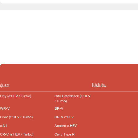
e:HEV
Slide
รุ่นรถ
โปรโมชัน
City (e:HEV / Turbo)
City Hatchback (e:HEV
/ Turbo)
WR-V
BR-V
Civic (e:HEV / Turbo)
HR-V e:HEV
e:N1
Accord e:HEV
CR-V (e:HEV / Turbo)
Civic Type R