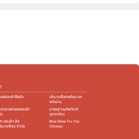
e:HEV
e:HEV
ๆ
นต์ฮอนด้าใช้แล้ว
นโยบายสิ่งแวดล้อม และ
พลังงาน
อุปกรณ์ตกแต่ง​ฮอนด้า
มาตรฐานผลิตภัณฑ์
โล
ฉลากเขียว
ษัท ฮอนด้า ลีส
Blue Skies For Our
ง(ประเทศไทย) จำกัด
Children