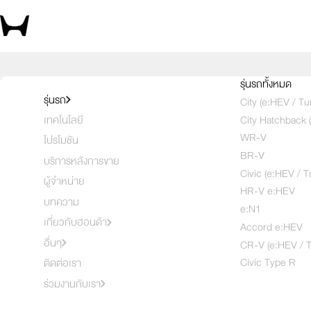
สัมผัสความสปอร์ต ด้วยตัวคุณเอง 
รุ่นรถทั้งหมด
รุ่นรถ
City (e:HEV / Tu
City Hatchback 
เทคโนโลยี
เลือกคันที่
1
2
3
WR-V
โปรโมชัน
BR-V
บริการหลังการขาย
Civic (e:HEV / T
ผู้จำหน่าย
HR-V e:HEV
บทความ
e:N1
เกี่ยวกับฮอนด้า
Accord e:HEV
อื่นๆ
CR-V (e:HEV / T
Civic Type R
ติดต่อเรา
ร่วมงานกับเรา