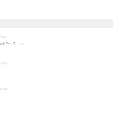
ทดลองขับเลย!
rbo)
(e:HEV / Turbo)
ใช่
urbo)
urbo)