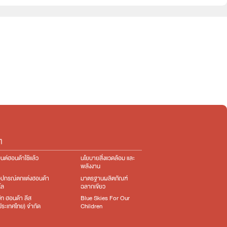
e:HEV
e:HEV
ๆ
นต์ฮอนด้าใช้แล้ว
นโยบายสิ่งแวดล้อม และ
พลังงาน
อุปกรณ์ตกแต่ง​ฮอนด้า
มาตรฐานผลิตภัณฑ์
โล
ฉลากเขียว
ษัท ฮอนด้า ลีส
Blue Skies For Our
ง(ประเทศไทย) จำกัด
Children