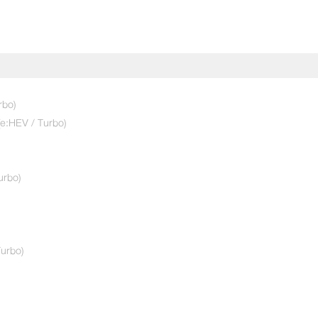
ทดลองขับเลย!
rbo)
(e:HEV / Turbo)
ใช่
urbo)
urbo)