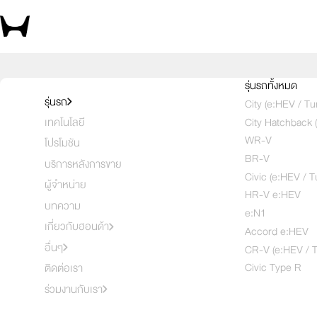
สัมผัสความสปอร์ต ด้วยตัวคุณเอง 
รุ่นรถทั้งหมด
รุ่นรถ
City (e:HEV / Tu
City Hatchback 
เทคโนโลยี
เลือกคันที่
1
2
3
WR-V
โปรโมชัน
BR-V
บริการหลังการขาย
Civic (e:HEV / T
ผู้จำหน่าย
HR-V e:HEV
บทความ
e:N1
เกี่ยวกับฮอนด้า
Accord e:HEV
อื่นๆ
CR-V (e:HEV / T
Civic Type R
ติดต่อเรา
ร่วมงานกับเรา