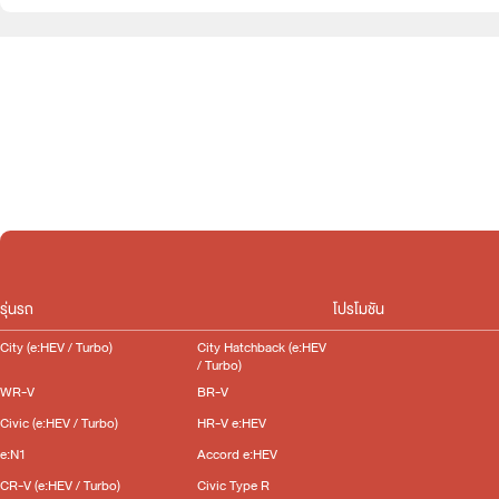
e:HEV
Slide
รุ่นรถ
โปรโมชัน
City (e:HEV / Turbo)
City Hatchback (e:HEV
/ Turbo)
WR-V
BR-V
Civic (e:HEV / Turbo)
HR-V e:HEV
e:N1
Accord e:HEV
CR-V (e:HEV / Turbo)
Civic Type R