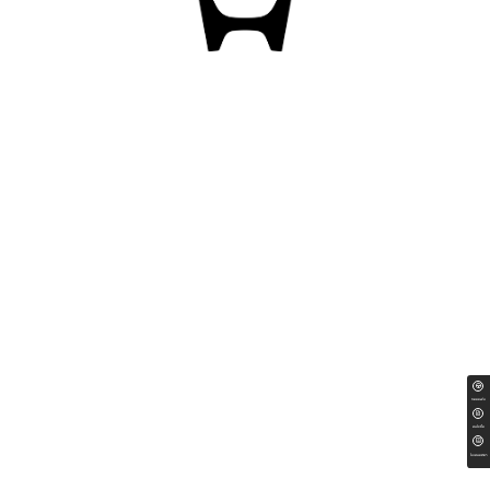
ทดลองขับ
สนใจซื้อ
ใบเสนอราคา