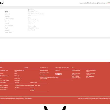
รุ่นรถ
เทคโนโลยี
โปรโมชัน
บริการหลังการขาย
ผู้จำหน่าย
บทความ
EN
TH
สัมผัสความสปอร์ต ด้วยตัวคุณเอง ทดลองขับเลย!
รุ่นรถทั้งหมด
รุ่นรถ
City (e:HEV / Turbo)
City Hatchback (e:HEV / Turbo)
1
2
3
เทคโนโลยี
เลือกคันที่ใช่
WR-V
โปรโมชัน
BR-V
บริการหลังการขาย
Civic (e:HEV / Turbo)
ผู้จำหน่าย
HR-V e:HEV
บทความ
e:N1
เกี่ยวกับฮอนด้า
Accord e:HEV
อื่นๆ
CR-V (e:HEV / Turbo)
Civic Type R
ติดต่อเรา
ร่วมงานกับเรา
e:HEV
e:HEV
e:HEV
e:HEV
Slide
รุ่นรถ
โปรโมชัน
บริการหลังการขาย
ศูนย์บริการข้อมูลฮอนด้า 24 ชั่วโมง
อื่นๆ
City (e:HEV / Turbo)
City Hatchback (e:HEV /
เช็กรถยนต์ตามระยะ
0 2341 7777
รถยนต์ฮอนด้าใช้แล้ว
นโยบายสิ่งแวดล้อม และ
Turbo)
พลังงาน
นัดหมายเข้ารับบริการ
WR-V
BR-V
ชุดอุปกรณ์ตกแต่ง​
มาตรฐานผลิตภัณฑ์
ฮอนด้า โมดูโล
ฉลากเขียว
บริการพิเศษ
Civic (e:HEV / Turbo)
HR-V e:HEV
บริษัท ฮอนด้า ลีส
Blue Skies For Our
ติดต่อเรา
ตรวจสอบรถยนต์ฮอนด้าที่ต้อง เปลี่ยน
ซิ่ง(ประเทศไทย) จำกัด
Children
e:N1
Accord e:HEV
ชิ้นส่วนในชุดถุงลม
CR-V (e:HEV / Turbo)
Civic Type R
เกี่ยวกับฮอนด้า
เทคโนโลยี
ร่วมงานกับเรา
ฮอนด้าประเทศไทย
ที่มาพร้อมแอปและบริการของ Google
Facebook Honda Career
Jobsdb
ผู้จำหน่าย
กิจกรรมเพื่อสังคม
JobTopGun
ข่าวประชาสัมพันธ์
บทความ
Copyright ©
2026
Honda Automobile (Thailand) Co., Ltd. All Rights Reserved.
นโยบายการคุ้มครองข้อมูลส่วนบุคคล
นโยบายคุกกี้
ติดต่อเรื่องข้อมูลส่วนบุคคล