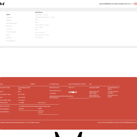
รุ่นรถ
เทคโนโลยี
โปรโมชัน
บริการหลังการขาย
ผู้จำหน่าย
บทความ
EN
TH
สัมผัสความสปอร์ต ด้วยตัวคุณเอง ทดลองขับเลย!
รุ่นรถทั้งหมด
รุ่นรถ
City (e:HEV / Turbo)
City Hatchback (e:HEV / Turbo)
1
2
3
เทคโนโลยี
เลือกคันที่ใช่
WR-V
โปรโมชัน
BR-V
บริการหลังการขาย
Civic (e:HEV / Turbo)
ผู้จำหน่าย
HR-V e:HEV
บทความ
e:N1
เกี่ยวกับฮอนด้า
Accord e:HEV
อื่นๆ
CR-V (e:HEV / Turbo)
Civic Type R
ติดต่อเรา
ร่วมงานกับเรา
e:HEV
e:HEV
e:HEV
e:HEV
Slide
รุ่นรถ
โปรโมชัน
บริการหลังการขาย
ศูนย์บริการข้อมูลฮอนด้า 24 ชั่วโมง
อื่นๆ
City (e:HEV / Turbo)
City Hatchback (e:HEV /
เช็กรถยนต์ตามระยะ
0 2341 7777
รถยนต์ฮอนด้าใช้แล้ว
นโยบายสิ่งแวดล้อม และ
Turbo)
พลังงาน
นัดหมายเข้ารับบริการ
WR-V
BR-V
ชุดอุปกรณ์ตกแต่ง​
มาตรฐานผลิตภัณฑ์
ฮอนด้า โมดูโล
ฉลากเขียว
บริการพิเศษ
Civic (e:HEV / Turbo)
HR-V e:HEV
บริษัท ฮอนด้า ลีส
Blue Skies For Our
ติดต่อเรา
ตรวจสอบรถยนต์ฮอนด้าที่ต้อง เปลี่ยน
ซิ่ง(ประเทศไทย) จำกัด
Children
e:N1
Accord e:HEV
ชิ้นส่วนในชุดถุงลม
CR-V (e:HEV / Turbo)
Civic Type R
เกี่ยวกับฮอนด้า
เทคโนโลยี
ร่วมงานกับเรา
ฮอนด้าประเทศไทย
ที่มาพร้อมแอปและบริการของ Google
Facebook Honda Career
Jobsdb
ผู้จำหน่าย
กิจกรรมเพื่อสังคม
JobTopGun
ข่าวประชาสัมพันธ์
บทความ
Copyright ©
2026
Honda Automobile (Thailand) Co., Ltd. All Rights Reserved.
นโยบายการคุ้มครองข้อมูลส่วนบุคคล
นโยบายคุกกี้
ติดต่อเรื่องข้อมูลส่วนบุคคล