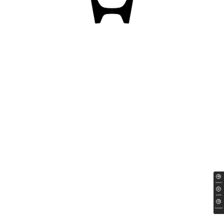
ทดลองขับ
สนใจซื้อ
ใบเสนอราคา