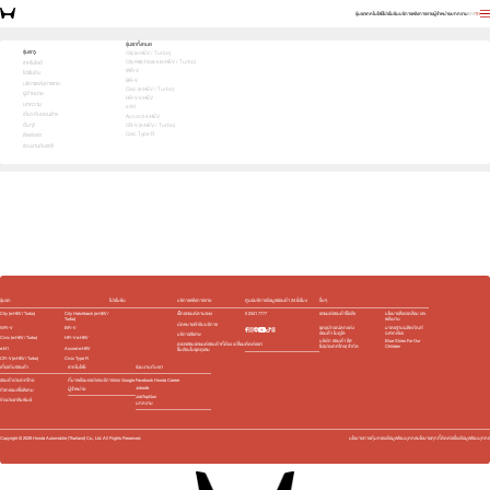
รุ่นรถ
เทคโนโลยี
โปรโมชัน
บริการหลังการขาย
ผู้จำหน่าย
บทความ
EN
TH
สัมผัสความสปอร์ต ด้วยตัวคุณเอง ทดลองขับเลย!
รุ่นรถทั้งหมด
รุ่นรถ
City (e:HEV / Turbo)
City Hatchback (e:HEV / Turbo)
1
2
3
เทคโนโลยี
เลือกคันที่ใช่
WR-V
โปรโมชัน
BR-V
บริการหลังการขาย
Civic (e:HEV / Turbo)
ผู้จำหน่าย
HR-V e:HEV
บทความ
e:N1
เกี่ยวกับฮอนด้า
Accord e:HEV
อื่นๆ
CR-V (e:HEV / Turbo)
Civic Type R
ติดต่อเรา
ร่วมงานกับเรา
e:HEV
e:HEV
e:HEV
e:HEV
Slide
รุ่นรถ
โปรโมชัน
บริการหลังการขาย
ศูนย์บริการข้อมูลฮอนด้า 24 ชั่วโมง
อื่นๆ
City (e:HEV / Turbo)
City Hatchback (e:HEV /
เช็กรถยนต์ตามระยะ
0 2341 7777
รถยนต์ฮอนด้าใช้แล้ว
นโยบายสิ่งแวดล้อม และ
Turbo)
พลังงาน
นัดหมายเข้ารับบริการ
WR-V
BR-V
ชุดอุปกรณ์ตกแต่ง​
มาตรฐานผลิตภัณฑ์
ฮอนด้า โมดูโล
ฉลากเขียว
บริการพิเศษ
Civic (e:HEV / Turbo)
HR-V e:HEV
บริษัท ฮอนด้า ลีส
Blue Skies For Our
ติดต่อเรา
ตรวจสอบรถยนต์ฮอนด้าที่ต้อง เปลี่ยน
ซิ่ง(ประเทศไทย) จำกัด
Children
e:N1
Accord e:HEV
ชิ้นส่วนในชุดถุงลม
CR-V (e:HEV / Turbo)
Civic Type R
เกี่ยวกับฮอนด้า
เทคโนโลยี
ร่วมงานกับเรา
ฮอนด้าประเทศไทย
ที่มาพร้อมแอปและบริการของ Google
Facebook Honda Career
Jobsdb
ผู้จำหน่าย
กิจกรรมเพื่อสังคม
JobTopGun
ข่าวประชาสัมพันธ์
บทความ
Copyright ©
2026
Honda Automobile (Thailand) Co., Ltd. All Rights Reserved.
นโยบายการคุ้มครองข้อมูลส่วนบุคคล
นโยบายคุกกี้
ติดต่อเรื่องข้อมูลส่วนบุคคล