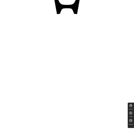
ทดลองขับ
สนใจซื้อ
ใบเสนอราคา