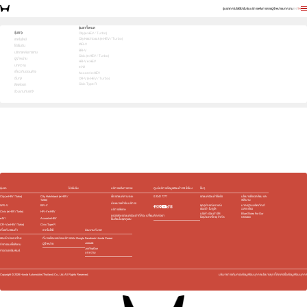
รุ่นรถ
เทคโนโลยี
โปรโมชัน
บริการหลังการขาย
ผู้จำหน่าย
บทความ
EN
TH
Get ready for your car & deals
รุ่นรถทั้งหมด
รุ่นรถ
City (e:HEV / Turbo)
City Hatchback (e:HEV / Turbo)
1
2
3
เทคโนโลยี
เลือกคันที่ใช่
WR-V
โปรโมชัน
BR-V
บริการหลังการขาย
Civic (e:HEV / Turbo)
ผู้จำหน่าย
HR-V e:HEV
บทความ
e:N1
เกี่ยวกับฮอนด้า
Accord e:HEV
อื่นๆ
CR-V (e:HEV / Turbo)
Civic Type R
ติดต่อเรา
ร่วมงานกับเรา
e:HEV
Turbo
e:HEV
Turbo
e:HEV
EV
Slide
รุ่นรถ
โปรโมชัน
บริการหลังการขาย
ศูนย์บริการข้อมูลฮอนด้า 24 ชั่วโมง
อื่นๆ
City (e:HEV / Turbo)
City Hatchback (e:HEV /
เช็กรถยนต์ตามระยะ
0 2341 7777
รถยนต์ฮอนด้าใช้แล้ว
นโยบายสิ่งแวดล้อม และ
Turbo)
พลังงาน
นัดหมายเข้ารับบริการ
WR-V
BR-V
ชุดอุปกรณ์ตกแต่ง​
มาตรฐานผลิตภัณฑ์
ฮอนด้า โมดูโล
ฉลากเขียว
บริการพิเศษ
Civic (e:HEV / Turbo)
HR-V e:HEV
บริษัท ฮอนด้า ลีส
Blue Skies For Our
ติดต่อเรา
ตรวจสอบรถยนต์ฮอนด้าที่ต้อง เปลี่ยน
ซิ่ง(ประเทศไทย) จำกัด
Children
e:N1
Accord e:HEV
ชิ้นส่วนในชุดถุงลม
CR-V (e:HEV / Turbo)
Civic Type R
เกี่ยวกับฮอนด้า
เทคโนโลยี
ร่วมงานกับเรา
ฮอนด้าประเทศไทย
ที่มาพร้อมแอปและบริการของ Google
Facebook Honda Career
Jobsdb
ผู้จำหน่าย
กิจกรรมเพื่อสังคม
JobTopGun
ข่าวประชาสัมพันธ์
บทความ
Copyright ©
2026
Honda Automobile (Thailand) Co., Ltd. All Rights Reserved.
นโยบายการคุ้มครองข้อมูลส่วนบุคคล
นโยบายคุกกี้
ติดต่อเรื่องข้อมูลส่วนบุคคล