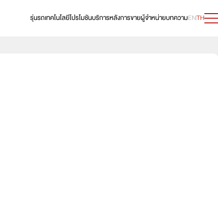
รุ่นรถ
เทคโนโลยี
โปรโมชัน
บริการหลังการขาย
ผู้จำหน่าย
บทความ
EN
TH
ดาวน์โหลดตารางนี้
e:HEV RS 4WD