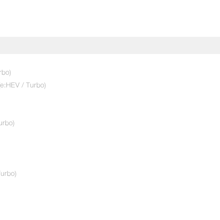
rbo)
(e:HEV / Turbo)
urbo)
urbo)
e:HEV HuNT - Meteoroid
e:HEV RS