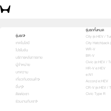
รุ่นรถทั้งหมด
รุ่นรถ
City (e:HEV / Tu
City Hatchback 
เทคโนโลยี
WR-V
โปรโมชัน
BR-V
บริการหลังการขาย
Civic (e:HEV / T
ผู้จำหน่าย
HR-V e:HEV
บทความ
e:N1
เกี่ยวกับฮอนด้า
Accord e:HEV
อื่นๆ
CR-V (e:HEV / T
Civic Type R
ติดต่อเรา
ร่วมงานกับเรา
e:HEV E
e:HEV ES