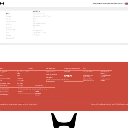
รุ่นรถ
เทคโนโลยี
โปรโมชัน
บริการหลังการขาย
ผู้จำหน่าย
บทความ
EN
TH
Pick the right car. Get the right deal.
รุ่นรถทั้งหมด
รุ่นรถ
City (e:HEV / Turbo)
City Hatchback (e:HEV / Turbo)
1
2
3
เทคโนโลยี
เลือกโชว์รูมใกล้คุณ
WR-V
โปรโมชัน
ย้อนกลับ
BR-V
บริการหลังการขาย
Civic (e:HEV / Turbo)
ผู้จำหน่าย
HR-V e:HEV
บทความ
e:N1
เกี่ยวกับฮอนด้า
Accord e:HEV
อื่นๆ
CR-V (e:HEV / Turbo)
กำลังค้นหาโชว์รูม...
Civic Type R
ติดต่อเรา
ร่วมงานกับเรา
รุ่นรถ
โปรโมชัน
บริการหลังการขาย
ศูนย์บริการข้อมูลฮอนด้า 24 ชั่วโมง
อื่นๆ
City (e:HEV / Turbo)
City Hatchback (e:HEV /
เช็กรถยนต์ตามระยะ
0 2341 7777
รถยนต์ฮอนด้าใช้แล้ว
นโยบายสิ่งแวดล้อม และ
Turbo)
พลังงาน
นัดหมายเข้ารับบริการ
WR-V
BR-V
ชุดอุปกรณ์ตกแต่ง​
มาตรฐานผลิตภัณฑ์
ฮอนด้า โมดูโล
ฉลากเขียว
บริการพิเศษ
Civic (e:HEV / Turbo)
HR-V e:HEV
บริษัท ฮอนด้า ลีส
Blue Skies For Our
ติดต่อเรา
ตรวจสอบรถยนต์ฮอนด้าที่ต้อง เปลี่ยน
ซิ่ง(ประเทศไทย) จำกัด
Children
e:N1
Accord e:HEV
ชิ้นส่วนในชุดถุงลม
CR-V (e:HEV / Turbo)
Civic Type R
เกี่ยวกับฮอนด้า
เทคโนโลยี
ร่วมงานกับเรา
ฮอนด้าประเทศไทย
ที่มาพร้อมแอปและบริการของ Google
Facebook Honda Career
Jobsdb
ผู้จำหน่าย
กิจกรรมเพื่อสังคม
JobTopGun
ข่าวประชาสัมพันธ์
บทความ
Copyright ©
2026
Honda Automobile (Thailand) Co., Ltd. All Rights Reserved.
นโยบายการคุ้มครองข้อมูลส่วนบุคคล
นโยบายคุกกี้
ติดต่อเรื่องข้อมูลส่วนบุคคล