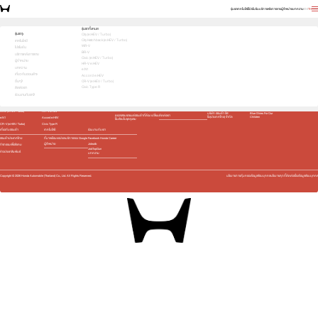
รุ่นรถ
เทคโนโลยี
โปรโมชัน
บริการหลังการขาย
ผู้จำหน่าย
บทความ
EN
TH
Feel the sporty performance yourself. Book a test drive now!
รุ่นรถทั้งหมด
รุ่นรถ
City (e:HEV / Turbo)
City Hatchback (e:HEV / Turbo)
1
2
3
เทคโนโลยี
WR-V
โปรโมชัน
BR-V
บริการหลังการขาย
Civic (e:HEV / Turbo)
ผู้จำหน่าย
HR-V e:HEV
บทความ
e:N1
เกี่ยวกับฮอนด้า
Accord e:HEV
อื่นๆ
CR-V (e:HEV / Turbo)
Civic Type R
รุ่นรถ
โปรโมชัน
บริการหลังการขาย
ศูนย์บริการข้อมูลฮอนด้า 24 ชั่วโมง
อื่นๆ
ติดต่อเรา
ร่วมงานกับเรา
City (e:HEV / Turbo)
City Hatchback (e:HEV /
เช็กรถยนต์ตามระยะ
0 2341 7777
รถยนต์ฮอนด้าใช้แล้ว
นโยบายสิ่งแวดล้อม และ
Turbo)
พลังงาน
นัดหมายเข้ารับบริการ
WR-V
BR-V
ชุดอุปกรณ์ตกแต่ง​
มาตรฐานผลิตภัณฑ์
ฮอนด้า โมดูโล
ฉลากเขียว
บริการพิเศษ
Civic (e:HEV / Turbo)
HR-V e:HEV
บริษัท ฮอนด้า ลีส
Blue Skies For Our
ติดต่อเรา
ตรวจสอบรถยนต์ฮอนด้าที่ต้อง เปลี่ยน
ซิ่ง(ประเทศไทย) จำกัด
Children
e:N1
Accord e:HEV
ชิ้นส่วนในชุดถุงลม
CR-V (e:HEV / Turbo)
Civic Type R
เกี่ยวกับฮอนด้า
เทคโนโลยี
ร่วมงานกับเรา
ฮอนด้าประเทศไทย
ที่มาพร้อมแอปและบริการของ Google
Facebook Honda Career
Jobsdb
ผู้จำหน่าย
กิจกรรมเพื่อสังคม
JobTopGun
ข่าวประชาสัมพันธ์
บทความ
Copyright ©
2026
Honda Automobile (Thailand) Co., Ltd. All Rights Reserved.
นโยบายการคุ้มครองข้อมูลส่วนบุคคล
นโยบายคุกกี้
ติดต่อเรื่องข้อมูลส่วนบุคคล