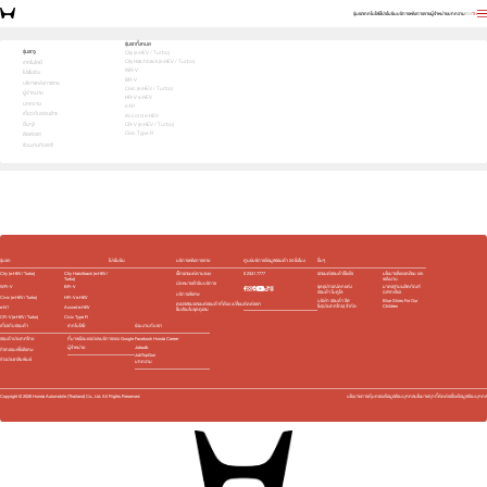
รุ่นรถ
เทคโนโลยี
โปรโมชัน
บริการหลังการขาย
ผู้จำหน่าย
บทความ
EN
TH
เลือกคันที่ใช่ แล้วพบข้อเสนอที่ตรงใจ
รุ่นรถทั้งหมด
รุ่นรถ
City (e:HEV / Turbo)
City Hatchback (e:HEV / Turbo)
1
2
3
เทคโนโลยี
เลือกโชว์รูมใกล้คุณ
WR-V
โปรโมชัน
ย้อนกลับ
BR-V
บริการหลังการขาย
Civic (e:HEV / Turbo)
ผู้จำหน่าย
HR-V e:HEV
บทความ
e:N1
เกี่ยวกับฮอนด้า
Accord e:HEV
อื่นๆ
CR-V (e:HEV / Turbo)
กำลังค้นหาโชว์รูม...
Civic Type R
ติดต่อเรา
ร่วมงานกับเรา
รุ่นรถ
โปรโมชัน
บริการหลังการขาย
ศูนย์บริการข้อมูลฮอนด้า 24 ชั่วโมง
อื่นๆ
City (e:HEV / Turbo)
City Hatchback (e:HEV /
เช็กรถยนต์ตามระยะ
0 2341 7777
รถยนต์ฮอนด้าใช้แล้ว
นโยบายสิ่งแวดล้อม และ
Turbo)
พลังงาน
นัดหมายเข้ารับบริการ
WR-V
BR-V
ชุดอุปกรณ์ตกแต่ง​
มาตรฐานผลิตภัณฑ์
ฮอนด้า โมดูโล
ฉลากเขียว
บริการพิเศษ
Civic (e:HEV / Turbo)
HR-V e:HEV
บริษัท ฮอนด้า ลีส
Blue Skies For Our
ติดต่อเรา
ตรวจสอบรถยนต์ฮอนด้าที่ต้อง เปลี่ยน
ซิ่ง(ประเทศไทย) จำกัด
Children
e:N1
Accord e:HEV
ชิ้นส่วนในชุดถุงลม
CR-V (e:HEV / Turbo)
Civic Type R
เกี่ยวกับฮอนด้า
เทคโนโลยี
ร่วมงานกับเรา
ฮอนด้าประเทศไทย
ที่มาพร้อมแอปและบริการของ Google
Facebook Honda Career
Jobsdb
ผู้จำหน่าย
กิจกรรมเพื่อสังคม
JobTopGun
ข่าวประชาสัมพันธ์
บทความ
Copyright ©
2026
Honda Automobile (Thailand) Co., Ltd. All Rights Reserved.
นโยบายการคุ้มครองข้อมูลส่วนบุคคล
นโยบายคุกกี้
ติดต่อเรื่องข้อมูลส่วนบุคคล