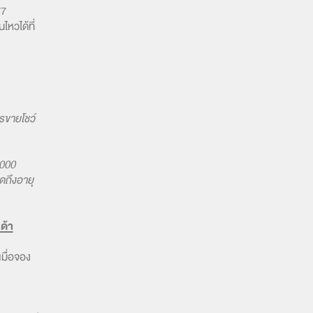
77
ไหวได้ที่
รขายโชว์
,000
ุดถึงอายุ
ด้า
มื่อจอง