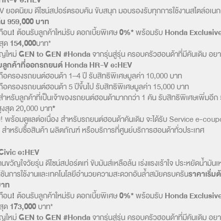
 HR-V e:HEV
V ยอดนิยม ดีไซน์สปอร์ตรอบคัน ขับสนุก มอบรองรับทุกการใช้งานสไตล์อเนก
ต้น 959,000 บาท
ทือน
!
ต้อนรับลูกค้าใหม่รับ ดอกเบี้ยพิเศษ
0%*
พร้อมรับ
Honda Exclusive
งสุด
154,000
บาท*
ญใหม่
GEN to GEN #Honda
จากรุ่นสู่รุ่น ครอบครัวฮอนด้าที่มีคันเดิม อยา
บลูกค้าที่ออกรถยนต์ Honda HR-V e:HEV
่ถือครองรถยนต์ฮอนด้า 1–4 ปี รับสิทธิพิเศษมูลค่า 10,000 บาท
่ถือครองรถยนต์ฮอนด้า 5 ปีขึ้นไป รับสิทธิพิเศษมูลค่า 15,000 บาท
ำหรับลูกค้าที่เป็นเจ้าของรถยนต์ฮอนด้ามากกว่า 1 คัน รับสิทธิพิเศษเพิ่มอี
ูงสุด 20
,
000 บาท
*
ม! พร้อมดูแลต่อเนื่อง สำหรับรถยนต์ฮอนด้าคันเดิม จะได้รับ Service e-coup
สำหรับซื้อสินค้า ผลิตภัณฑ์ หรือบริการที่ศูนย์บริการฮอนด้าทั่วประเทศ
Civic e:HEV
นขวัญใจวัยรุ่น ดีไซน์สปอร์ตเท่ ขับมันส์เหลือล้น เร่งแรงเร้าใจ ประหยัดน้ำมันเ
์ชันการใช้งานและเทคโนโลยีอำนวยความสะดวกอันล้ำสมัยครบครัน
ราคาเริ่มต
บาท
ทือน
!
ต้อนรับลูกค้าใหม่รับ ดอกเบี้ยพิเศษ
0%*
พร้อมรับ
Honda Exclusive
งสุด
173,000
บาท*
ญใหม่
GEN to GEN #Honda
จากรุ่นสู่รุ่น ครอบครัวฮอนด้าที่มีคันเดิม อยา