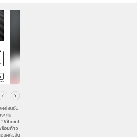
สดงไลน์อัป
ระดับ
 “Vibrant
 พร้อมก้าว
ุดคุ้มสั่น