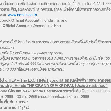
ด้าทั่วประเทศ หรือติดต่อศูนย์บริการข้อมูลฮอนด้า 24 ชั่วโมง โทร 0 2341 77
่าวสาร ข้อมูลผลิตภัณฑ์ และกิจกรรมล่าสุด เพื่อให้คุณไม่พลาดทุกความเคลื่อน
ไซต์:
www.honda.co.th
ebook Official Account:
Honda Thailand
E Official Account:
@honda-thailand
ป็นไปตามที่บริษัทฯ กำหนด สามารถสอบถามรายละเอียดเพิ่มเติมกับที่ปรึกษากา
ั่วประเทศ
ตามคู่มือรับประกันคุณภาพ (warranty book)
วามคุ้มครองต่อจากระยะเวลาการรับประกันคุณภาพรถยนต์ใหม่ (3 ปี หรือ 100
ให้สูงสุด 2 ปี หรือ 40,000 กิโลเมตร (อย่างใดอย่างหนึ่งก่อน) รวมคุ้มครองสูงส
ือ 140,000 กิโลเมตร (อย่างใดอย่างหนึ่งก่อน)
น์อัป e:HEV – The EXCITING Hybrid และรถยนต์ไฟฟ้า 100% จากฮอน
คมเปญ “Honda THE GRAND QUAKE DEAL โปรสนั่น ดีลสะเทือน”
nda City และ New Honda Hatchback
ราคาเริ่มต้นเพียง 569,000 บาท เ
 มิ.ย. 2569 – 30 ก.ย. 2569 และรับรถภายในวันที่ 31 ต.ค. 2569
้ย เริ่มต้น 1.69%
*
กันภัย ชั้น 1*
(1 ปี)