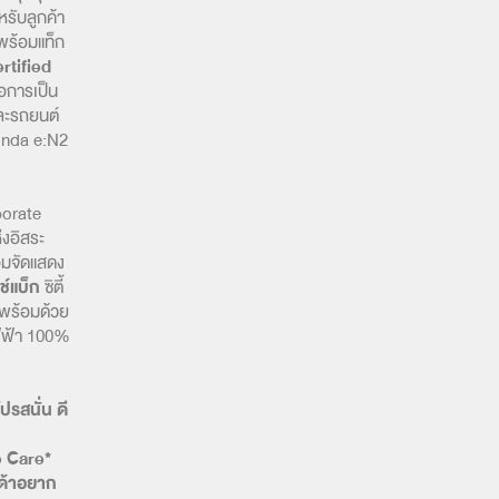
หรับลูกค้า
พร้อมแท็ก
rtified
อการเป็น
ละรถยนต์
onda e:N2
orate
่งอิสระ
อมจัดแสดง
ทช์แบ็ก
ซิตี้
 พร้อมด้วย
ฟฟ้า 100%
สนั่น ดี
e Care*
นด้าอยาก