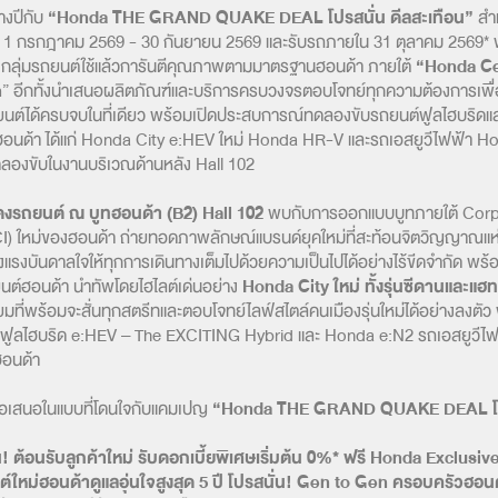
งปีกับ
“Honda THE GRAND QUAKE DEAL โปรสนั่น ดีลสะเทือน”
สำ
งแต่ 1 กรกฎาคม 2569 - 30 กันยายน 2569 และรับรถภายใน 31 ตุลาคม 2569* 
งกลุ่มรถยนต์ใช้แล้วการันตีคุณภาพตามมาตรฐานฮอนด้า ภายใต้
“Honda Ce
n
” อีกทั้งนำเสนอผลิตภัณฑ์และบริการครบวงจรตอบโจทย์ทุกความต้องการเพื่
ยนต์ได้ครบจบในที่เดียว พร้อมเปิดประสบการณ์ทดลองขับรถยนต์ฟูลไฮบริดแ
อนด้า ได้แก่ Honda City e:HEV ใหม่ Honda HR-V และรถเอสยูวีไฟฟ้า H
ทดลองขับในงานบริเวณด้านหลัง Hall 102
งรถยนต์ ณ บูทฮอนด้า (B2) Hall 102
พบกับการออกแบบบูทภายใต้ Corp
(CI) ใหม่ของฮอนด้า ถ่ายทอดภาพลักษณ์แบรนด์ยุคใหม่ที่สะท้อนจิตวิญญาณแห
แรงบันดาลใจให้ทุกการเดินทางเต็มไปด้วยความเป็นไปได้อย่างไร้ขีดจำกัด พร้
ยนต์ฮอนด้า นำทัพโดยไฮไลต์เด่นอย่าง
Honda City ใหม่ ทั้งรุ่นซีดานและแฮ
มที่พร้อมจะสั่นทุกสตรีทและตอบโจทย์ไลฟ์สไตล์คนเมืองรุ่นใหม่ได้อย่างลงตัว
ฟูลไฮบริด e:HEV – The EXCITING Hybrid และ Honda e:N2 รถเอสยูวีไ
ฮอนด้า
้อเสนอในแบบที่โดนใจกับแคมเปญ
“Honda THE GRAND QUAKE DEAL โปร
น! ต้อนรับลูกค้าใหม่ รับดอกเบี้ยพิเศษเริ่มต้น 0%* ฟรี Honda Exclusiv
ใหม่ฮอนด้าดูแลอุ่นใจสูงสุด 5 ปี โปรสนั่น! Gen to Gen ครอบครัวฮอ