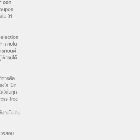
ท* ออก
-coupon
ายใน 31
Selection
้า ภายใน
ารถยนต์
ผู้เข้าชมได้
์การคัด
งใจ เปิด
ส่ใจในทุก
ress-free
้งานไม่เกิน
ตรวจสอบ