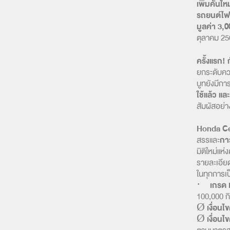
เพิ่มคันใ
รถยนต์ไฟฟ
มูลค่า 3,
ตุลาคม 256
ครั้งแรก!
ยกระดับคว
บูทยังมีกา
ใช้แล้ว 
สัมผัสอย่า
Honda Ce
สรรและ
กา
มิติใหม่แห
รายละเอีย
ในทุกการเป
·
เกรด 
100,000 กิโ
Ø
เงื่อนไข
Ø
เงื่อน