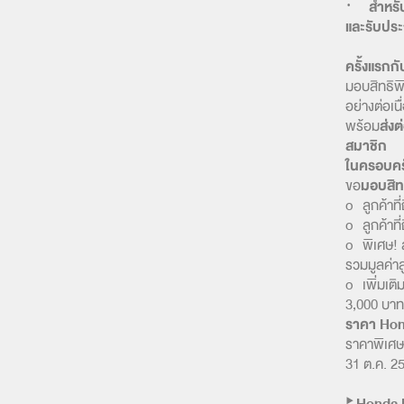
·
สำหรั
และรับประ
ครั้งแรกก
มอบสิทธิพิ
อย่างต่อเนื
พร้อม
ส่งต
สมาชิก
ในครอบคร
ขอ
มอบสิทธ
o ลูกค้าที
o ลูกค้าที
o พิเศษ! ส
รวมมูลค่าส
o เพิ่มเติ
3,000 บาท 
ราคา Hon
ราคาพิเศษช
31 ต.ค. 25