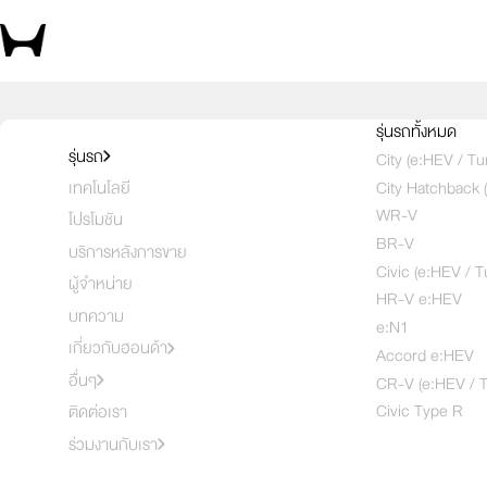
กลับไปหน้าข่าวสารฮอนด้า
รุ่นรถทั้งหมด
รุ่นรถ
ฮอนด้า จัดแสดงไลน์อัป e:HEV และ EV ยกระด
City (e:HEV / Tu
City Hatchback 
เทคโนโลยี
ใหม่ ที่งาน FAST Auto Show Thailand 2
WR-V
โปรโมชัน
QUAKE DEAL โปรสนั่น ดีลสะเทือน” เมื่อจองต
BR-V
บริการหลังการขาย
แนะนำ Honda Certified Selection การัน
Civic (e:HEV / T
ผู้จำหน่าย
HR-V e:HEV
บทความ
e:N1
เกี่ยวกับฮอนด้า
Accord e:HEV
01.07.2026
อื่นๆ
CR-V (e:HEV / T
Civic Type R
ติดต่อเรา
ร่วมงานกับเรา