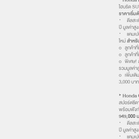
‣ Honda
ไฮบริด SU
ราคาเริ่ม
· ดีลสะเ
ปี มูลค่าสู
· แคมเป
ใหม่
สำหรั
o ลูกค้าที
o ลูกค้าที
o พิเศษ! ส
รวมมูลค่าส
o เพิ่มเติ
3,000 บาท 
‣
Honda 
สปอร์ตซีดา
พร้อมฟังก
949,000 
· ดีลสะเ
ปี มูลค่าสู
· แคมเป