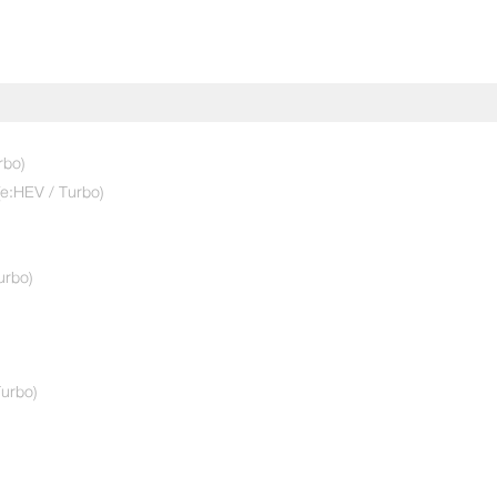
ับแบรนด์และดีไซน์บูทด้วยการใช้ H Mark
rbo)
(e:HEV / Turbo)
026 จัดหนักกลางปี “Honda THE GRAND
ั้งแต่ 1 ก.ค. 69 – 30 ก.ย. 69 พร้อม
ตีคุณภาพมาตรฐานฮอนด้า
urbo)
urbo)