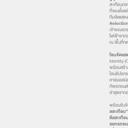
สะเทือนกลา
ที่จองตั้
ทีมจัดแสด
Selectio
เจ้าของรถ
ไฟฟ้าจากฮ
ณ พื้นที่
โซนจัดแสด
Identity 
พร้อมสร้าง
ไลน์อัปรถ
คาร์ยอดนิย
ทัพรถยนต์
ล่าสุดจาก
พร้อมรับข
ลสะเทือน”
ดีลสะเทือ
ออกรถยนต์