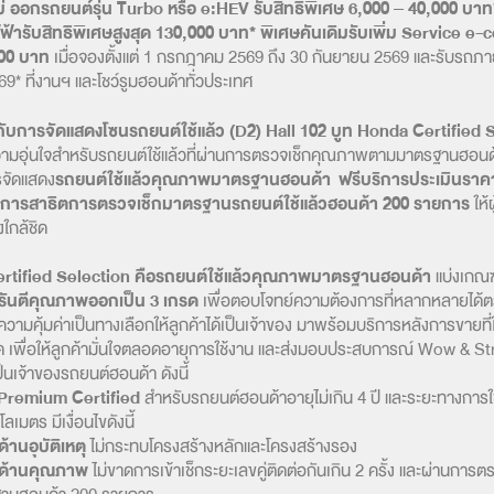
หม่ ออกรถยนต์รุ่น Turbo หรือ e:HEV รับสิทธิพิเศษ 6,000 – 40,000 บา
้ารับสิทธิพิเศษสูงสุด 130,000 บาท* พิเศษคันเดิมรับเพิ่ม Service e
000 บาท
เมื่อจองตั้งแต่ 1 กรกฎาคม 2569 ถึง 30 กันยายน 2569 และรับรถภ
9* ที่งานฯ และโชว์รูมฮอนด้าทั่วประเทศ
 กับการจัดแสดงโซนรถยนต์ใช้แล้ว (D2) Hall 102 บูท Honda Certified 
ามอุ่นใจสำหรับรถยนต์ใช้แล้วที่ผ่านการตรวจเช็กคุณภาพตามมาตรฐานฮอนด
รจัดแสดง
รถยนต์ใช้แล้วคุณภาพมาตรฐานฮอนด้า
ฟรีบริการประเมินราค
และการสาธิตการตรวจเช็กมาตรฐานรถยนต์ใช้แล้วฮอนด้า 200 รายการ
ให้
งใกล้ชิด
rtified Selection
คือรถยนต์ใช้แล้วคุณภาพมาตรฐานฮอนด้า
แบ่งเกณฑ
รันตีคุณภาพออกเป็น 3 เกรด
เพื่อตอบโจทย์ความต้องการที่หลากหลายได้ตร
่งความคุ้มค่าเป็นทางเลือกให้ลูกค้าได้เป็นเจ้าของ มาพร้อมบริการหลังการขายที่ใ
ด เพื่อให้ลูกค้ามั่นใจตลอดอายุการใช้งาน และส่งมอบประสบการณ์ Wow & St
็นเจ้าของรถยนต์ฮอนด้า ดังนี้
Premium Certified
สำหรับรถยนต์ฮอนด้าอายุไม่เกิน 4 ปี และระยะทางการใช
ลเมตร มีเงื่อนไขดังนี้
ด้านอุบัติเหตุ
ไม่กระทบโครงสร้างหลักและโครงสร้างรอง
ไขด้านคุณภาพ
ไม่ขาดการเข้าเช็กระยะเลขคู่ติดต่อกันเกิน 2 ครั้ง และผ่านการ