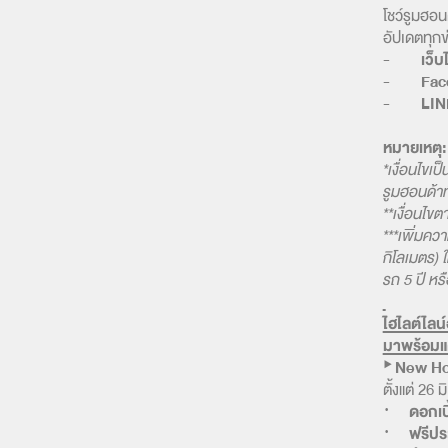
โชว์รูมฮอน
อัปเดตทุกข
-
เว็บ
-
Fac
-
LIN
หมายเหตุ:
*เงื่อนไขเ
รูมฮอนด้าท
**เงื่อนไข
***เพิ่มค
กิโลเมตร) 
รถ 5 ปี หร
ไฮไลต์ไล
มาพร้อมแ
‣ New
Ho
ตั้งแต่ 26
·
ดอกเบี
·
ฟรีประ