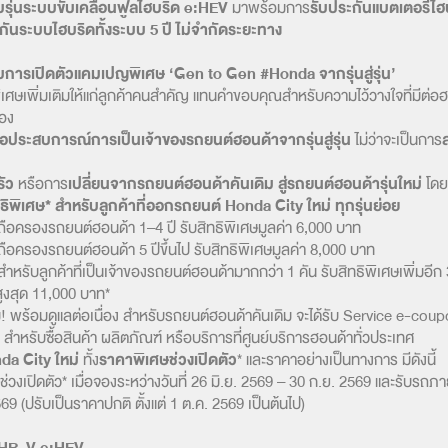
บรุ่นระบบขับเคลื่อนฟูลไฮบริด e:HEV
มาพร้อมการ
รับประกันแบตเตอรี่ไฮบ
กันระบบไฮบริดทั้งระบบ 5 ปี ไม่จำกัดระยะทาง
ับการเปิดตัวแคมเปญพิเศษ ‘Gen to Gen #Honda จากรุ่นสู่รุ่น’
เศษเพิ่มเติมให้แก่ลูกค้าคนสำคัญ แทนคำขอบคุณสำหรับความไว้วางใจที่มีต่อ
่อง
่อประสบการณ์การเป็นเจ้าของรถยนต์ฮอนด้าจากรุ่นสู่รุ่น
ไม่ว่าจะเป็นการ
ส
ัว
หรือการ
เปลี่ยนจากรถยนต์ฮอนด้าคันเดิม สู่รถยนต์ฮอนด้ารุ่นใหม่
โดย
ิพิเศษ* สำหรับลูกค้าที่ออกรถยนต์ Honda City ใหม่ ทุกรุ่นย่อย
่ถือครองรถยนต์ฮอนด้า 1–4 ปี รับสิทธิพิเศษมูลค่า 6,000 บาท
่ถือครองรถยนต์ฮอนด้า 5 ปีขึ้นไป รับสิทธิพิเศษมูลค่า 8,000 บาท
ำหรับลูกค้าที่เป็นเจ้าของรถยนต์ฮอนด้ามากกว่า 1 คัน รับสิทธิพิเศษเพิ่มอี
ูงสุด 11,000 บาท*
ม! พร้อมดูแลต่อเนื่อง สำหรับรถยนต์ฮอนด้าคันเดิม จะได้รับ Service e-coup
สำหรับซื้อสินค้า ผลิตภัณฑ์ หรือบริการที่ศูนย์บริการฮอนด้าทั่วประเทศ
da City ใหม่
ทั้ง
ราคาพิเศษช่วงเปิดตัว
* และราคาอย่างเป็นทางการ มีดังนี้
่วงเปิดตัว* เมื่อจองระหว่างวันที่ 26 มิ.ย. 2569 – 30 ก.ย. 2569 และรับรถภาย
69 (ปรับเป็นราคาปกติ ตั้งแต่ 1 ต.ค. 2569 เป็นต้นไป)