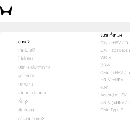
สัมผัสความสปอร์ต ด้วยตัวคุณเอง 
รุ่นรถทั้งหมด
รุ่นรถ
City (e:HEV / Tu
City Hatchback 
เทคโนโลยี
เลือกคันที่
1
2
3
WR-V
โปรโมชัน
BR-V
บริการหลังการขาย
Civic (e:HEV / T
ผู้จำหน่าย
HR-V e:HEV
บทความ
e:N1
เกี่ยวกับฮอนด้า
Accord e:HEV
อื่นๆ
CR-V (e:HEV / T
Civic Type R
ติดต่อเรา
ร่วมงานกับเรา