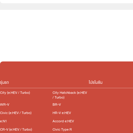
e:HEV
Slide
รุ่นรถ
โปรโมชัน
City (e:HEV / Turbo)
City Hatchback (e:HEV
/ Turbo)
WR-V
BR-V
Civic (e:HEV / Turbo)
HR-V e:HEV
e:N1
Accord e:HEV
CR-V (e:HEV / Turbo)
Civic Type R