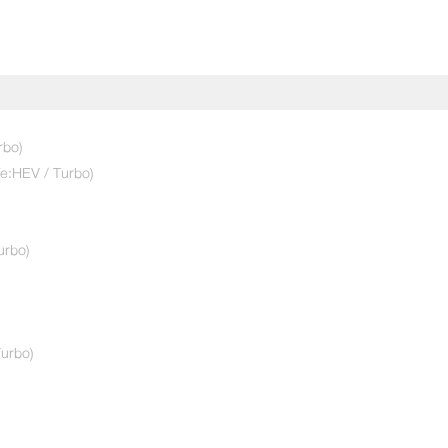
ทดลองขับเลย!
rbo)
(e:HEV / Turbo)
ใช่
urbo)
urbo)