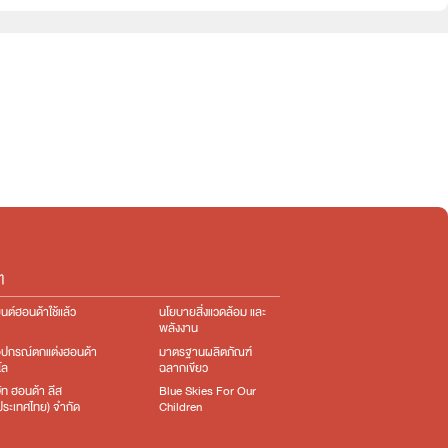
e:HEV
e:HEV
ๆ
นต์ฮอนด้าใช้แล้ว
นโยบายสิ่งแวดล้อม และ
พลังงาน
อุปกรณ์ตกแต่ง​ฮอนด้า
มาตรฐานผลิตภัณฑ์
โล
ฉลากเขียว
ษัท ฮอนด้า ลีส
Blue Skies For Our
ง(ประเทศไทย) จำกัด
Children