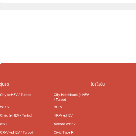
e:HEV
Slide
รุ่นรถ
โปรโมชัน
City (e:HEV / Turbo)
City Hatchback (e:HEV
/ Turbo)
WR-V
BR-V
Civic (e:HEV / Turbo)
HR-V e:HEV
e:N1
Accord e:HEV
CR-V (e:HEV / Turbo)
Civic Type R