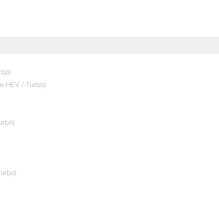
ทดลองขับเลย!
rbo)
(e:HEV / Turbo)
ใช่
urbo)
urbo)