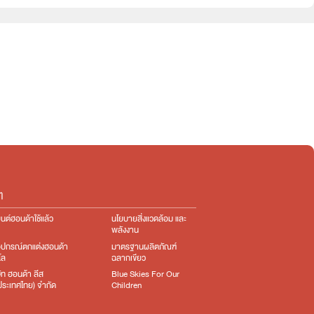
e:HEV
e:HEV
ๆ
นต์ฮอนด้าใช้แล้ว
นโยบายสิ่งแวดล้อม และ
พลังงาน
อุปกรณ์ตกแต่ง​ฮอนด้า
มาตรฐานผลิตภัณฑ์
โล
ฉลากเขียว
ษัท ฮอนด้า ลีส
Blue Skies For Our
ง(ประเทศไทย) จำกัด
Children