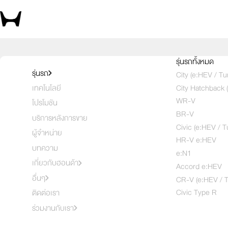
สัมผัสความสปอร์ต ด้วยตัวคุณเอง 
รุ่นรถทั้งหมด
รุ่นรถ
City (e:HEV / Tu
City Hatchback 
เทคโนโลยี
เลือกคันที่
1
2
3
WR-V
โปรโมชัน
BR-V
บริการหลังการขาย
Civic (e:HEV / T
ผู้จำหน่าย
HR-V e:HEV
บทความ
e:N1
เกี่ยวกับฮอนด้า
Accord e:HEV
อื่นๆ
CR-V (e:HEV / T
Civic Type R
ติดต่อเรา
ร่วมงานกับเรา