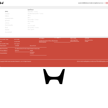
รุ่นรถ
เทคโนโลยี
โปรโมชัน
บริการหลังการขาย
ผู้จำหน่าย
บทความ
EN
TH
สัมผัสความสปอร์ต ด้วยตัวคุณเอง ทดลองขับเลย!
รุ่นรถทั้งหมด
รุ่นรถ
City (e:HEV / Turbo)
City Hatchback (e:HEV / Turbo)
1
2
3
เทคโนโลยี
WR-V
โปรโมชัน
ย้อนกลับ
BR-V
บริการหลังการขาย
Civic (e:HEV / Turbo)
ผู้จำหน่าย
HR-V e:HEV
บทความ
e:N1
เกี่ยวกับฮอนด้า
Accord e:HEV
อื่นๆ
CR-V (e:HEV / Turbo)
Civic Type R
ติดต่อเรา
รุ่นรถ
โปรโมชัน
บริการหลังการขาย
ศูนย์บริการข้อมูลฮอนด้า 24 ชั่วโมง
อื่นๆ
ร่วมงานกับเรา
City (e:HEV / Turbo)
City Hatchback (e:HEV /
เช็กรถยนต์ตามระยะ
0 2341 7777
รถยนต์ฮอนด้าใช้แล้ว
นโยบายสิ่งแวดล้อม และ
Turbo)
พลังงาน
นัดหมายเข้ารับบริการ
WR-V
BR-V
ชุดอุปกรณ์ตกแต่ง​
มาตรฐานผลิตภัณฑ์
ฮอนด้า โมดูโล
ฉลากเขียว
บริการพิเศษ
Civic (e:HEV / Turbo)
HR-V e:HEV
บริษัท ฮอนด้า ลีส
Blue Skies For Our
ติดต่อเรา
ตรวจสอบรถยนต์ฮอนด้าที่ต้อง เปลี่ยน
ซิ่ง(ประเทศไทย) จำกัด
Children
e:N1
Accord e:HEV
ชิ้นส่วนในชุดถุงลม
CR-V (e:HEV / Turbo)
Civic Type R
เกี่ยวกับฮอนด้า
เทคโนโลยี
ร่วมงานกับเรา
ฮอนด้าประเทศไทย
ที่มาพร้อมแอปและบริการของ Google
Facebook Honda Career
Jobsdb
ผู้จำหน่าย
กิจกรรมเพื่อสังคม
JobTopGun
ข่าวประชาสัมพันธ์
บทความ
Copyright ©
2026
Honda Automobile (Thailand) Co., Ltd. All Rights Reserved.
นโยบายการคุ้มครองข้อมูลส่วนบุคคล
นโยบายคุกกี้
ติดต่อเรื่องข้อมูลส่วนบุคคล