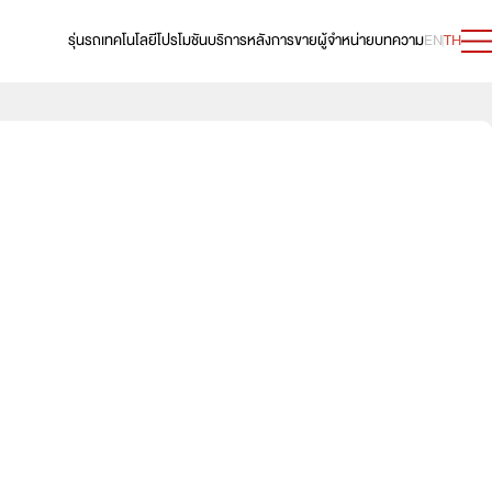
รุ่นรถ
เทคโนโลยี
โปรโมชัน
บริการหลังการขาย
ผู้จำหน่าย
บทความ
EN
TH
ดาวน์โหลดตารางนี้
e:HEV RS