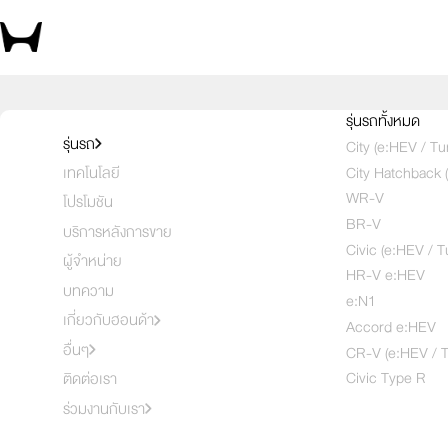
รุ่นรถทั้งหมด
รุ่นรถ
City (e:HEV / Tu
City Hatchback 
เทคโนโลยี
WR-V
โปรโมชัน
BR-V
บริการหลังการขาย
Civic (e:HEV / T
ผู้จำหน่าย
HR-V e:HEV
บทความ
e:N1
เกี่ยวกับฮอนด้า
Accord e:HEV
อื่นๆ
CR-V (e:HEV / T
Civic Type R
ติดต่อเรา
ร่วมงานกับเรา
e:HEV E
e:HEV 