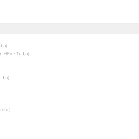
rbo)
(e:HEV / Turbo)
urbo)
urbo)
EL
e:HEV HuNT-White